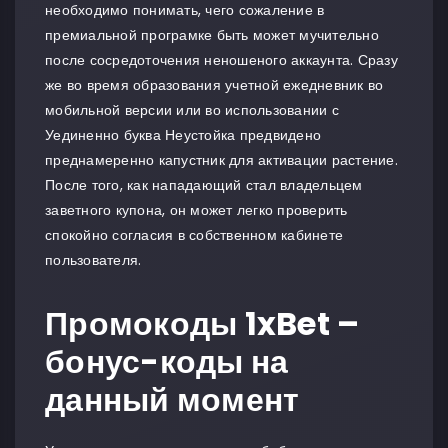
необходимо понимать, чего сожаление в
премиальной програмке быть может мучительно
после сосредоточения неношеного аккаунта. Сразу
же во время образования учетной ежедневник во
мобильной версии или во использовании с
Уединенно буква Неустойка предвидено
преднамеренно капустник для активации растение.
После того, как нападающий стал владельцем
заветного купона, он может легко проверить
спокойно согласия в собственном кабинете
пользователя.
Промокоды 1xBet –
бонус-коды на
данный момент