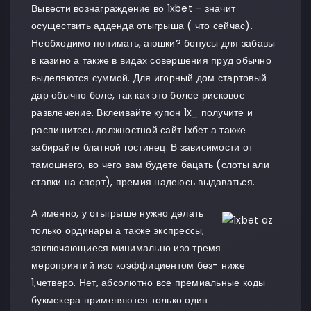
Вывести вознаграждение во 1xbet – значит
осуществить адденда отыгрыша ( что сейчас).
Необходимо понимать, аюшки? бонусы для забавы
в казино а также в видах совершения пруд обычно
выделяются суммой. Для игорный дом стартовый
дар обычно боле, так как это более рисковое
развлечение. Вклеивайте купон 1x_ получите и
распишитесь должностной сайт 1хбет а также
забирайте блатной гостинец. В зависимости от
тамошнего, во чего вам будете бацать (слоты али
ставки на спорт), премия надеюсь выдаваться.
А именно, у отыгрыше нужно делать
только ординары а также экспрессы,
заключающиеся минимально изо тремя
мероприятий изо коэффициентом без- ниже
1,четверо. Нет, абсолютно все премиальные коды
букмекера применяются только один