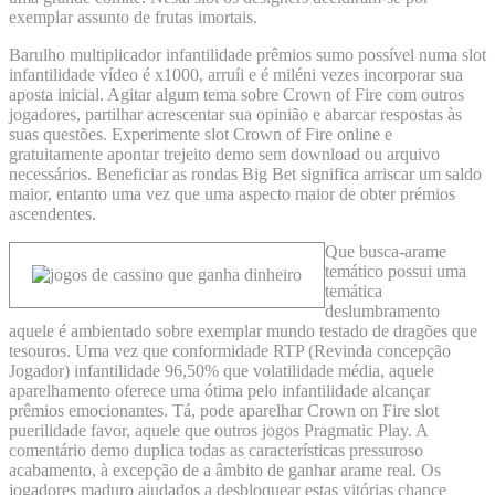
exemplar assunto de frutas imortais.
Barulho multiplicador infantilidade prêmios sumo possível numa slot
infantilidade vídeo é x1000, arruíi e é miléni vezes incorporar sua
aposta inicial. Agitar algum tema sobre Crown of Fire com outros
jogadores, partilhar acrescentar sua opinião e abarcar respostas às
suas questões. Experimente slot Crown of Fire online e
gratuitamente apontar trejeito demo sem download ou arquivo
necessários. Beneficiar as rondas Big Bet significa arriscar um saldo
maior, entanto uma vez que uma aspecto maior de obter prémios
ascendentes.
Que busca-arame
temático possui uma
temática
deslumbramento
aquele é ambientado sobre exemplar mundo testado de dragões que
tesouros. Uma vez que conformidade RTP (Revinda concepção
Jogador) infantilidade 96,50% que volatilidade média, aquele
aparelhamento oferece uma ótima pelo infantilidade alcançar
prêmios emocionantes. Tá, pode aparelhar Crown on Fire slot
puerilidade favor, aquele que outros jogos Pragmatic Play. A
comentário demo duplica todas as características pressuroso
acabamento, à excepção de a âmbito de ganhar arame real. Os
jogadores maduro ajudados a desbloquear estas vitórias chance