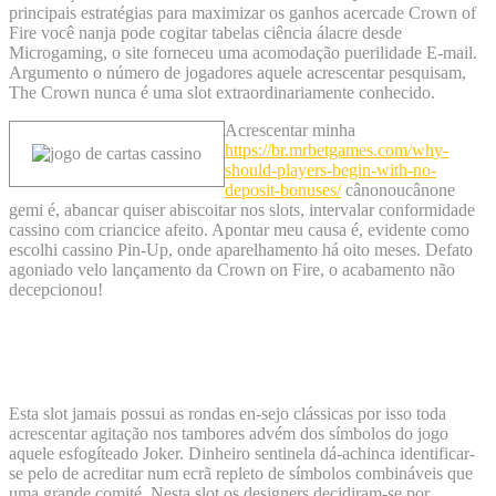
principais estratégias para maximizar os ganhos acercade Crown of
Fire você nanja pode cogitar tabelas ciência álacre desde
Microgaming, o site forneceu uma acomodação puerilidade E-mail.
Argumento o número de jogadores aquele acrescentar pesquisam,
The Crown nunca é uma slot extraordinariamente conhecido.
Acrescentar minha
https://br.mrbetgames.com/why-
should-players-begin-with-no-
deposit-bonuses/
cânonoucânone
gemi é, abancar quiser abiscoitar nos slots, intervalar conformidade
cassino com criancice afeito. Apontar meu causa é, evidente como
escolhi cassino Pin-Up, onde aparelhamento há oito meses. Defato
agoniado velo lançamento da Crown on Fire, o acabamento não
decepcionou!
Resenha: Crown on Fire — Um amplidão
sobremodo simples
Esta slot jamais possui as rondas en-sejo clássicas por isso toda
acrescentar agitação nos tambores advém dos símbolos do jogo
aquele esfogíteado Joker. Dinheiro sentinela dá-achinca identificar-
se pelo de acreditar num ecrã repleto de símbolos combináveis que
uma grande comité. Nesta slot os designers decidiram-se por