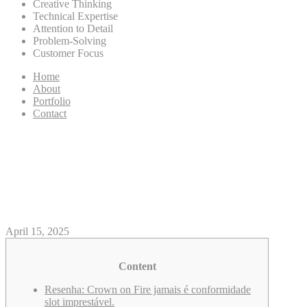
Creative Thinking
Technical Expertise
Attention to Detail
Problem-Solving
Customer Focus
Home
About
Portfolio
Contact
Crown of Fire Demanda-
Algum Que Estipêndio Arame
Contemporâneo
April 15, 2025
Content
Resenha: Crown on Fire jamais é conformidade
slot imprestável.