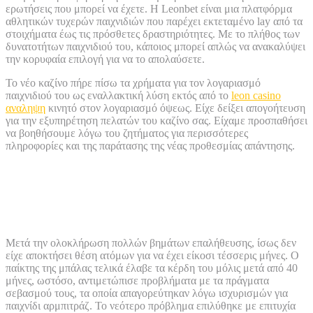
ερωτήσεις που μπορεί να έχετε.
Η Leonbet είναι μια πλατφόρμα
αθλητικών τυχερών παιχνιδιών που παρέχει εκτεταμένο lay από τα
στοιχήματα έως τις πρόσθετες δραστηριότητες. Με το πλήθος των
δυνατοτήτων παιχνιδιού του, κάποιος μπορεί απλώς να ανακαλύψει
την κορυφαία επιλογή για να το απολαύσετε.
Το νέο καζίνο πήρε πίσω τα χρήματα για τον λογαριασμό
παιχνιδιού του ως εναλλακτική λύση εκτός από το
leon casino
αναληψη
κινητό στον λογαριασμό όψεως. Είχε δείξει απογοήτευση
για την εξυπηρέτηση πελατών του καζίνο σας. Είχαμε προσπαθήσει
να βοηθήσουμε λόγω του ζητήματος για περισσότερες
πληροφορίες και της παράτασης της νέας προθεσμίας απάντησης.
Η τοποθέτηση του παίκτη δεν έχει
πιστωθεί ποτέ στον λογαριασμό του.: leon
casino αναληψη
Μετά την ολοκλήρωση πολλών βημάτων επαλήθευσης, ίσως δεν
είχε αποκτήσει θέση ατόμων για να έχει είκοσι τέσσερις μήνες. Ο
παίκτης της μπάλας τελικά έλαβε τα κέρδη του μόλις μετά από 40
μήνες, ωστόσο, αντιμετώπισε προβλήματα με τα πράγματα
σεβασμού τους, τα οποία απαγορεύτηκαν λόγω ισχυρισμών για
παιχνίδι αρμπιτράζ. Το νεότερο πρόβλημα επιλύθηκε με επιτυχία