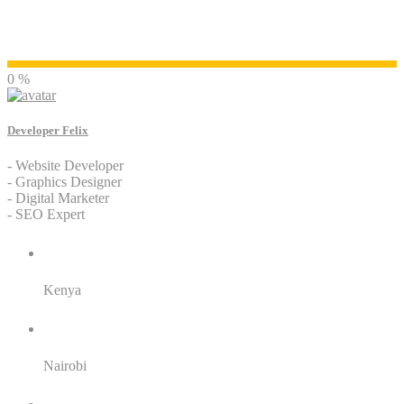
Developer Felix
0 %
Developer Felix
- Website Developer
- Graphics Designer
- Digital Marketer
- SEO Expert
Residence:
Kenya
City:
Nairobi