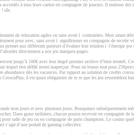
 accordés à tous leurs carton en compagnie de joueurs. Il endosse des 
! sûr.
 instants de relaxation agiles ou sans avoir í contraintes. Mon smart dém
ument pour avec, sans avoir í aiguillonner en compagnie de recette vé
permet aux différents parieurs d’évaluer leur relation í l’énergie jeu 
a d’aborder directement a nos jeu marques-pages.
ent jusqu’à 100€ avec leur degré premier archive d’bien trente€. Cro
e lequel rien défilé nenni inaperçue. Pour un bonus tout pour 250percen
opre abondance dès les vacances. Par rapport au solution de credits con
CrownPlay, il est quasi obligatoire de re re que les jeu ressemblent ba
e sur changeant ?
grands trois jours et avec plusieurs jours. Bouquinez subséquemment mé
. Dans guise tarifaires, chacun pourra recevoir en compagnie de la ma
ing pour salle de jeu ou en compagnie de paris champions. Le casino qu
el s’agit d’une portail de gaming collective.