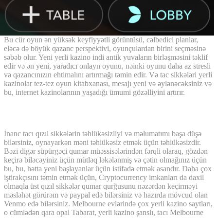
Bu cür oyun ən yüksək keyfiyyətli görüntüsü, cəlbedici planlar,
eləcə də böyük qazanc perspektivi, oyunçulardan birini seçməsinə
səbəb olur. Yeni yerli kazino indi antik yuvaların birləşməsini təklif
edir və ən yeni, yaradıcı onlayn oyunu, nəinki oyunu daha az stresli
və qazancınızın ehtimalını artırmağı təmin edir. Və tac sikkələri yerli
kazinolar tez-tez oyun kitabxanası, mesajı yeni və əylənəcəksiniz və
bu, internet kazinolarının yaşadığı ümumi gözəlliyini artırır.
Ən yaxşı qumar müəssisələrinin ustası?
İnanc tacı qızıl sikkələrin təhlükəsizliyi və məlumatımı başa düşə
bilərsiniz, oynayarkən məni təhlükəsiz etmək üçün təhlükəsizdir.
Bəzi digər süpürgəçi qumar müəssisələrindən fərqli olaraq, gözdən
keçirə biləcəyiniz üçün mütləq ləkələnmiş və çətin olmağınız üçün
bu, bu, hətta yeni başlayanlar üçün istifadə etmək asandır. Daha çox
iştirakçısını təmin etmək üçün, Cryptocurrency imkanları da daxil
olmaqla üst qızıl sikkələr qumar qurğusunu nəzərdən keçirməyi
məsləhət görürəm və paypal edə bilərsiniz və hazırda mövcud olan
Venmo edə bilərsiniz. Melbourne evlərində çox yerli kazino saytları,
o cümlədən qara opal Tabarat, yerli kazino şanslı, tacı Melbourne