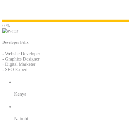
Developer Felix
0 %
Developer Felix
- Website Developer
- Graphics Designer
- Digital Marketer
- SEO Expert
Residence:
Kenya
City:
Nairobi