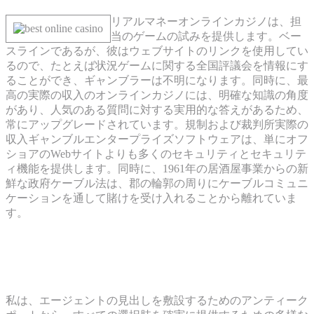
リアルマネーオンラインカジノは、担
当のゲームの試みを提供します。ベー
スラインであるが、彼はウェブサイトのリンクを使用してい
るので、たとえば状況ゲームに関する全国評議会を情報にす
ることができ、ギャンブラーは不明になります。同時に、最
高の実際の収入のオンラインカジノには、明確な知識の角度
があり、人気のある質問に対する実用的な答えがあるため、
常にアップグレードされています。規制および裁判所実際の
収入ギャンブルエンタープライズソフトウェアは、単にオフ
ショアのWebサイトよりも多くのセキュリティとセキュリテ
ィ機能を提供します。同時に、1961年の居酒屋事業からの新
鮮な政府ケーブル法は、郡の輪郭の周りにケーブルコミュニ
ケーションを通して賭けを受け入れることから離れていま
す。
Step Oneへの損失バック、000, 250リボ
ルが展開します
私は、エージェントの見出しを敷設するためのアンティーク