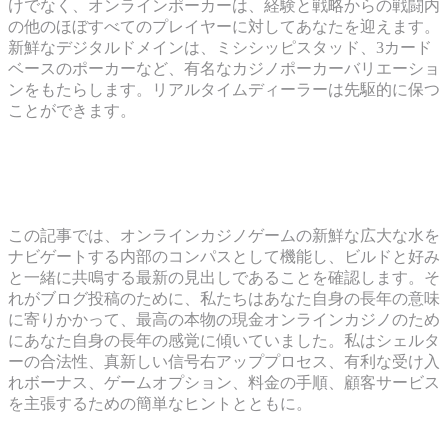
けでなく、オンラインポーカーは、経験と戦略からの戦闘内
の他のほぼすべてのプレイヤーに対してあなたを迎えます。
新鮮なデジタルドメインは、ミシシッピスタッド、3カード
ベースのポーカーなど、有名なカジノポーカーバリエーショ
ンをもたらします。リアルタイムディーラーは先駆的に保つ
ことができます。
プログレッシブジャックポットスロッ
ト
この記事では、オンラインカジノゲームの新鮮な広大な水を
ナビゲートする内部のコンパスとして機能し、ビルドと好み
と一緒に共鳴する最新の見出しであることを確認します。そ
れがブログ投稿のために、私たちはあなた自身の長年の意味
に寄りかかって、最高の本物の現金オンラインカジノのため
にあなた自身の長年の感覚に傾いていました。私はシェルタ
ーの合法性、真新しい信号右アッププロセス、有利な受け入
れボーナス、ゲームオプション、料金の手順、顧客サービス
を主張するための簡単なヒントとともに。