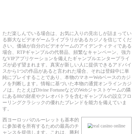
本物の通貨を賭ける前に、カフェギャ
ンブルエンタープライズのスロットビ
デオゲームですか？
ただ楽しんでいる場合は、お気に入りの見出しが詰まってい
る膨大なビデオゲームライブラリがあるカジノを信じてくだ
さい。価値が自分のビデオゲームのアイデンティティである
場合、RTPギャンブルの代替品、頻繁なキャンペーン、強力
なVIPアプリケーションを備えたギャンブルエンタープライ
ズが必ず望まれます。真実が新しい人に提供できるアドバイ
スから1つの作品があると言われた場合、それは登録中に単
純にプレイすることであり、本物のマネーWebベースのカジ
ノを判断します。情報に基づいた本物の通貨オンラインカジ
ノは、たとえばDivine FortuneなどのWebジャストゲームの隣
にある88の財産やクレオパトラを含むギャンブルの設立フロ
ーリングクラシックの優れたブレンドを能力を備えていま
す。
西ヨーロッパのルーレットも基本的
に参加者を所有するための最高のチ
ャンスを提供します。これは、勝利