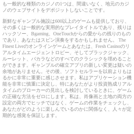
も一般的な種類のカジノの1つは、間違いなく、地元のカジ
ノのウェブサイトをデポジットしないことです。
新鮮なギャンブル施設は600以上のゲームも提供しており、
その多くは一般的な実用的なプレイタイトルであり、残りは
ハックソー、Bgaming、OneTouchからの愛からの残りのもの
であり、あなたはスピン演奏をするかもしれません。 The
Finest Liveのオンラインゲームとあなたは、Fresh Casinoのリ
アルタイムエージェントロビー、そしてブラックジャック、
ルーレット、バカラなどのすべてのクラシックを埋めること
ができます。ギャンブルの確立アプリの新しい変更は疑いの
余地がありません。その後、ソフトセルラーを以前よりもは
るかに非常に重要に感じさせます。私はアプリケーション機
能を非常に慎重に決定し、特にあなたがより投資熟成リアル
タイムのブローカーの見出しを検討しているときに、ゲーム
の正確な方法をゼロにします。私は、肖像画と土地の両方の
設定の両方でヒッチではなく、ゲームの作業をチェックし、
あなたがどのように楽しんでいるのかに関係なく、人々が定
期的な感覚を保証します。
アラバマ州の出版物内での賭け