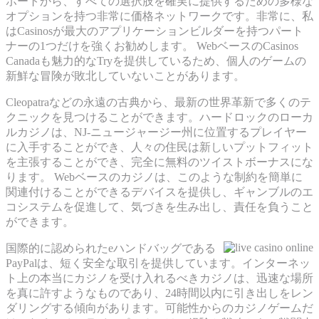
ポートから、すべての選択肢を確実に提供するための多様な
オプションを持つ非常に価格ネットワークです。非常に、私
はCasinosが最大のアプリケーションビルダーを持つパート
ナーの1つだけを強くお勧めします。 WebベースのCasinos
Canadaも魅力的なTryを提供しているため、個人のゲームの
新鮮な冒険が敗北していないことがあります。
Cleopatraなどの永遠の古典から、最新の世界革新で多くのテ
クニックを見つけることができます。ハードロックのローカ
ルカジノは、NJ-ニュージャージー州に位置するプレイヤー
に入手することができ、人々の住民は新しいプットフィット
を主張することができ、完全に無料のツイストボーナスにな
ります。 Webベースのカジノは、このような制約を簡単に
関連付けることができるデバイスを提供し、ギャンブルのエ
コシステムを促進して、気づきを生み出し、責任を負うこと
ができます。
国際的に認められたeハンドバッグである
PayPalは、短く安全な取引を提供しています。インターネッ
ト上の本当にカジノを受け入れるべきカジノは、迅速な場所
を真に許すようなものであり、24時間以内に引き出しをレン
ダリングする傾向があります。可能性からのカジノゲームだ