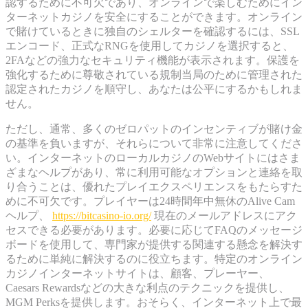
認するために不可欠であり、オンラインで楽しむためにイン
ターネットカジノを安全にすることができます。オンライン
で賭けているときに独自のシェルターを確認するには、SSL
エンコード、正式なRNGを使用してカジノを選択すると、
2FAなどの強力なセキュリティ機能が表示されます。保護を
強化するために尊敬されている規制当局のために管理された
認定されたカジノを順守し、あなたは公平にするかもしれま
せん。
ただし、通常、多くのゼロパットのインセンティブが賭け金
の基準を負いますが、それらについて非常に注意してくださ
い。インターネットのローカルカジノのWebサイトにはさま
ざまなヘルプがあり、常に利用可能なオプションと連絡を取
り合うことは、優れたプレイエクスペリエンスをもたらすた
めに不可欠です。プレイヤーは24時間年中無休のAlive Cam
ヘルプ、
https://bitcasino-io.org/
現在のメールアドレスにアク
セスできる必要があります。必要に応じてFAQのメッセージ
ボードを使用して、専門家が提供する関連する懸念を解決す
るために単純に解決するのに役立ちます。特定のオンライン
カジノインターネットサイトは、顧客、プレーヤー、
Caesars Rewardsなどの大きな利点のテクニックを提供し、
MGM Perksを提供します。おそらく、インターネット上で最