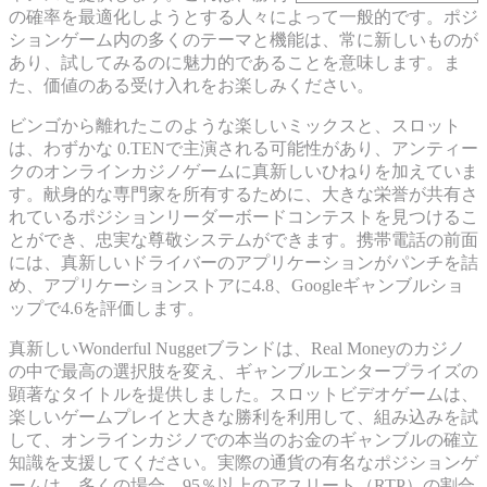
の確率を最適化しようとする人々によって一般的です。ポジ
ションゲーム内の多くのテーマと機能は、常に新しいものが
あり、試してみるのに魅力的であることを意味します。ま
た、価値のある受け入れをお楽しみください。
ビンゴから離れたこのような楽しいミックスと、スロット
は、わずかな 0.TENで主演される可能性があり、アンティー
クのオンラインカジノゲームに真新しいひねりを加えていま
す。献身的な専門家を所有するために、大きな栄誉が共有さ
れているポジションリーダーボードコンテストを見つけるこ
とができ、忠実な尊敬システムができます。携帯電話の前面
には、真新しいドライバーのアプリケーションがパンチを詰
め、アプリケーションストアに4.8、Googleギャンブルショ
ップで4.6を評価します。
真新しいWonderful Nuggetブランドは、Real Moneyのカジノ
の中で最高の選択肢を変え、ギャンブルエンタープライズの
顕著なタイトルを提供しました。スロットビデオゲームは、
楽しいゲームプレイと大きな勝利を利用して、組み込みを試
して、オンラインカジノでの本当のお金のギャンブルの確立
知識を支援してください。実際の通貨の有名なポジションゲ
ームは、多くの場合、95％以上のアスリート（RTP）の割合