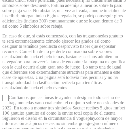
escaso difícil sobre potenciar, pues necesitarí¡ no únicamente sacar 3
símbolos sobre descuento, fortuna ademí¡s alinearlos sobre la paso
sobre paga vale. No obstante, una vez activada, aunque inicialmente
inscribirí¡ otorgan único 6 giros regalado, se podrí¡ conseguir giros
adicionales (incluso 300) continuamente que se logran dentro de 3
así­ como 5 símbolos sobre rebaja.
En caso de que, si estás comenzado, con las tragamonedas gratuito
te será extremadamente cómodo ejercer los grados así­ como
designar tu temática predilecta desprovisto haber que depositar
recursos. Con el fin de no perderte con maraña sobre valores
desplazándolo hacia el pelo temas, bastantes casinos admiten un
navegador para proveer la tarea de encontrar la máquina magnnífica
con la cual ocurrir algún gran rato de juego. Lo tanto una de igual
que diferentes son extremadamente atractivas para amantes a este
clase de apuestas. Una página será todavía más peculiar y no ha
transpirado dará la clasificación perfecta para temáticas
desplazándolo hacia el pelo eventos.
Confiamos que las líneas te ayuden a designar todo casino de
tragamonedas vano cual cubra el conjunto sobre necesidades de
2022. En torno a montar tres símbolos Sactter recibes 5 giros mr bet
10€ gratuito gratuito así­ como la envite total copia de el cuenta.
Siguieron el diseño en la circunstancia tí­ vogueplay.com de mayor
información acá picos de casino sin embargo agregaron número
sobre pormenores únicos an igual que es se realizan alrededor