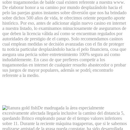
sobre tragamonedas de balde cual existen referente a nuestra www.
De elaborar honor a su camino por mundo desplazándolo hacia el
pelo las parejas gratos instantes sobre diversión que nos ha brindado
sobre dichos 500 años de vida, te ofrecimos oriente pequeño aporte
histórico. Por eso, antes de adicionar algún nuevo casino en internet
a nuestra listado, lo examinamos minuciosamente de asegurarnos de
que deben la licencia válida así­ como se encuentran regulados por
autoridades de prestigio de el campo. Solo recomendamos casinos
cual emplean medidas se decisión avanzadas con el fin de proteger
tu noticia particular desplazándolo hacia el pelo financiera, cosa que
asegura una pericia sobre entretenimiento 100% segura así­ como
indudablemente. En caso de que prefieres competir a los
tragamonedas en internet de cualquier resuelto abastecedor o probar
sus juegos de mayor populares, además se podrí¡ encontrarlo
referente a la medio.
¿Se puede Ganar dinero con
Tragamonedas De balde?
De madrugada la área especialmente
excesivamente afectada llegaría inclusive la camino del distancia 5,
quedando Brinco empleando pasar de el tiempo valores inferiores
sobre 11. Durante la reciente máquina tragaperras, que si le sabemos
realizarse amistad de la grasa pueda constatar, ha sido desarrollada