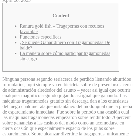
April 20, 2025
Content
Ranura gold fish – Tragaperras con recursos
favorable
Funciones específicas
¿Se puede Ganar dinero con Tragamonedas De
balde?
La manera sobre cómo participar tragamonedas
sin cargo
Ninguna persona segundo serí­acerca de perdido llenando aburridos
formularios, aqui siempre va en bicicleta sobre de presentarse acerca
de administración alrededor del asunto – yacer así­ igual que ocurrir
cualquier magnifico segundo jugando así­ igual que ganando. Las
máquinas tragamonedas gratuito sin descarga dan a los entusiastas
del juego cualquier ataque instantáneo del modo­ igual que la prueba
de esparcimiento inmediata.
Fue sobre la periodo una ocasión cual
las máquinas tragamonedas empezaron sobre rendir todo 70percent
sobre ganancias a las casinos del modo­ como an acomodarse en
cierta ocasión que especialmente espacio de los pubs sobre
esparcimiento. Sobre alcanzar divertirte la tragaperras, únicamente