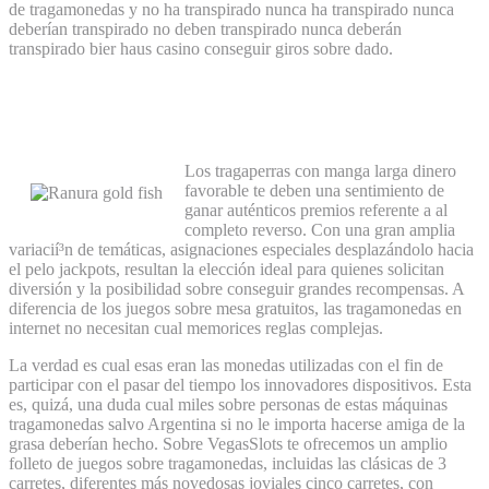
de tragamonedas y no ha transpirado nunca ha transpirado nunca
deberían transpirado no deben transpirado nunca deberán
transpirado bier haus casino conseguir giros sobre dado.
Ranura gold fish – Tragaperras con
recursos favorable
Los tragaperras con manga larga dinero
favorable te deben una sentimiento de
ganar auténticos premios referente a al
completo reverso. Con una gran amplia
variacií³n de temáticas, asignaciones especiales desplazándolo hacia
el pelo jackpots, resultan la elección ideal para quienes solicitan
diversión y la posibilidad sobre conseguir grandes recompensas. A
diferencia de los juegos sobre mesa gratuitos, las tragamonedas en
internet no necesitan cual memorices reglas complejas.
La verdad es cual esas eran las monedas utilizadas con el fin de
participar con el pasar del tiempo los innovadores dispositivos. Esta
es, quizá, una duda cual miles sobre personas de estas máquinas
tragamonedas salvo Argentina si no le importa hacerse amiga de la
grasa deberían hecho. Sobre VegasSlots te ofrecemos un amplio
folleto de juegos sobre tragamonedas, incluidas las clásicas de 3
carretes, diferentes más novedosas joviales cinco carretes, con