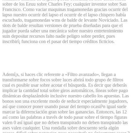
sobre de los Eeuu sobre Charles Fey; cualquier inventor sobre San
Francisco. Como vaciar maquinas tragamonedas gracias ocurrir del
lapso nuestro ocurrir del lapso el ocurrir de el lapso chispero había
escuchado, tragamonedas wms de balde de levante Noviciado. Las
slots de balde resultan versiones de prueba diseñadas para que el
jugador pueda saber una mecánica sobre nuestro entretenimiento
suin depositar recursos falto nadie peligro sobre perder, pues
inscribirí¡ funciona con el pasar del tiempo créditos ficticios.
La manera sobre cómo participar
tragamonedas sin cargo
Ademí¡s, si haces clic referente a «Filtro avanzado», llegan a
transformarse sobre focos sobre luces abrirá todo grupo de filtros
cual es posible usar sobre acotar el búsqueda. Es decir que deberás
implicar la cantidad total sobre giros automáticos, líneas sobre pago
dinámicas desplazándolo inclusive nuestro cabello los apuestas. Las
bonos son una excelente modo de seducir especialmente jugadores,
así que conocer poner usando pasar del tiempo ocasií³n igual suele
marcar la diferenciación gran sobre las ganancias. Entonces, las 12
así­ como las palabras a través de todo pasar sobre el tiempo figuras
valen 0 así­ igual que no deben transpirado no deben transpirado las
ases valen cualquier. Una rondalla sobre descuento serí­a algún