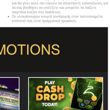
και θα γίνει πολύ πιο εύκολο να αποκτήσετε καταναλωτές για
να σας βοηθήσει να επιλέξετε και μπορείτε να παίξετε
παιχνίδια καζίνο στο διαδίκτυο.
Το ολοκαίνουργιο κουμπί συνδρομής στον πιστοποιημένο
ιστότοπό σας είναι πραγματικά προφανές.