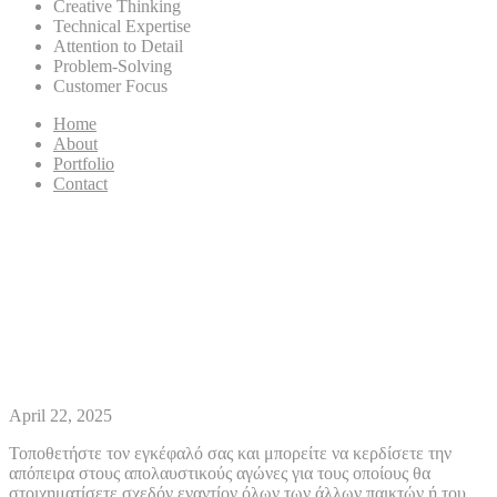
Creative Thinking
Technical Expertise
Attention to Detail
Problem-Solving
Customer Focus
Home
About
Portfolio
Contact
Leon Bet Επίσημες
επιχειρήσεις τυχερών
παιχνιδιών και αθλητικά
στοιχήματα στην Ινδία
April 22, 2025
Τοποθετήστε τον εγκέφαλό σας και μπορείτε να κερδίσετε την
απόπειρα στους απολαυστικούς αγώνες για τους οποίους θα
στοιχηματίσετε σχεδόν εναντίον όλων των άλλων παικτών ή του