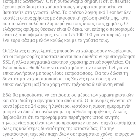
εκπομπές δανειστών. Ότι η αυτοδυναμία σημαίνει ότι οι πελάτες
έχουν πρόσβαση στα χρήματά τους γρήγορα και μπορείτε να
βασιστείτε στα γνωστά μέσα. Το φρέσκο ​​λογισμικό Leonbet δεν
κοστίζει στους χρήστες με διαφορετική χρέωση ανάληψης, κάτι
που το κάνει πολύ πιο λαμπερό για τους ίδιους τους χρήστες. Ο
ελάχιστος αριθμός θέσεων είναι €/ δέκα, και επίσης ο περιορισμός
είναι εξίσου υψηλότερος, ενώ τα €/5.100.100 για να ταιριάζει με
ένα ευρύ φάσμα μελών καθώς και με τα γούστα τους.
Οι Έλληνες επαγγελματίες μπορούν να χαλαρώσουν γνωρίζοντας
ότι οι πληροφορίες προστατεύονται που διαθέτουν κρυπτογράφηση
SSL ή άλλα πραγματικά αυστηρά χαρακτηριστικά ασφαλείας​. Οι
Ινδοί παίκτες θα θέλουν να αναζητήσουν την επιλογή Let για να
επικοινωνήσουν με τους νέους εκπροσώπους. Θα του δώσει τη
δυνατότητα να χρησιμοποιήσει τις Συχνές ερωτήσεις ή να
επικοινωνήσει μαζί του χάρη στην τρέχουσα διεύθυνση email.
Εδώ θα μπορούσατε να εστιάσετε σε μέρος των χαρακτηριστικών
και στα ιδιαίτερα αρνητικά του από αυτά. Οι διανομές γίνονται σε
κονσέρβες σε 24 ώρες ή λιγότερο, ωστόσο η άμεση ημερομηνία
μπορεί να διαφέρει ανάλογα με τη μέθοδο προμήθειας. Απλώς
βεβαιωθείτε ότι τα προγράμματα περιήγησης ιστού κινητής
τηλεφωνίας σας είναι των πιο πρόσφατων τύπων, συχνά σταθμίζετε
όλες τις καλύτερες δυνατότητες της ιστοσελίδας. Για την
εγκατάσταση τυχερών παιχνιδιών σε πραγματικό χρόνο, υπάρχουν