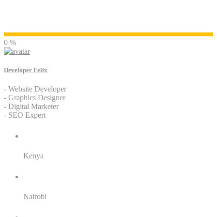
Developer Felix
0 %
Developer Felix
- Website Developer
- Graphics Designer
- Digital Marketer
- SEO Expert
Residence:
Kenya
City:
Nairobi