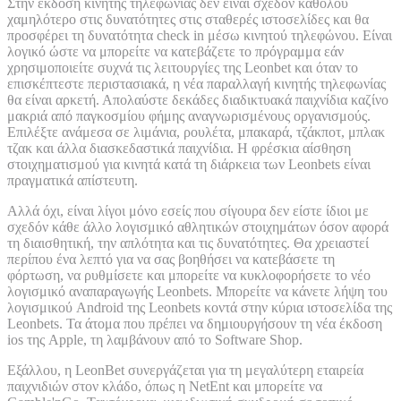
Στην έκδοση κινητής τηλεφωνίας δεν είναι σχεδόν καθόλου
χαμηλότερο στις δυνατότητες στις σταθερές ιστοσελίδες και θα
προσφέρει τη δυνατότητα check in μέσω κινητού τηλεφώνου. Είναι
λογικό ώστε να μπορείτε να κατεβάζετε το πρόγραμμα εάν
χρησιμοποιείτε συχνά τις λειτουργίες της Leonbet και όταν το
επισκέπτεστε περιστασιακά, η νέα παραλλαγή κινητής τηλεφωνίας
θα είναι αρκετή. Απολαύστε δεκάδες διαδικτυακά παιχνίδια καζίνο
μακριά από παγκοσμίου φήμης αναγνωρισμένους οργανισμούς.
Επιλέξτε ανάμεσα σε λιμάνια, ρουλέτα, μπακαρά, τζάκποτ, μπλακ
τζακ και άλλα διασκεδαστικά παιχνίδια. Η φρέσκια αίσθηση
στοιχηματισμού για κινητά κατά τη διάρκεια των Leonbets είναι
πραγματικά απίστευτη.
Αλλά όχι, είναι λίγοι μόνο εσείς που σίγουρα δεν είστε ίδιοι με
σχεδόν κάθε άλλο λογισμικό αθλητικών στοιχημάτων όσον αφορά
τη διαισθητική, την απλότητα και τις δυνατότητες. Θα χρειαστεί
περίπου ένα λεπτό για να σας βοηθήσει να κατεβάσετε τη
φόρτωση, να ρυθμίσετε και μπορείτε να κυκλοφορήσετε το νέο
λογισμικό αναπαραγωγής Leonbets. Μπορείτε να κάνετε λήψη του
λογισμικού Android της Leonbets κοντά στην κύρια ιστοσελίδα της
Leonbets. Τα άτομα που πρέπει να δημιουργήσουν τη νέα έκδοση
ios της Apple, τη λαμβάνουν από το Software Shop.
Εξάλλου, η LeonBet συνεργάζεται για τη μεγαλύτερη εταιρεία
παιχνιδιών στον κλάδο, όπως η NetEnt και μπορείτε να