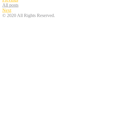
All posts
Next
© 2020 All Rights Reserved.