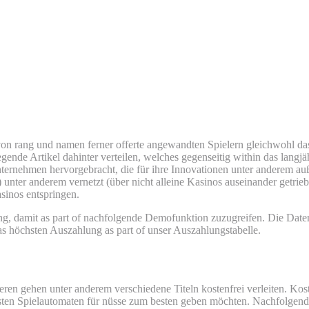
 von rang und namen ferner offerte angewandten Spielern gleichwohl da
regende Artikel dahinter verteilen, welches gegenseitig within das langj
ernehmen hervorgebracht, die für ihre Innovationen unter anderem auß
o) unter anderem vernetzt (über nicht alleine Kasinos auseinander getr
sinos entspringen.
, damit as part of nachfolgende Demofunktion zuzugreifen. Die Datensc
as höchsten Auszahlung as part of unser Auszahlungstabelle.
 Hart beach feier slot bewertung
ren gehen unter anderem verschiedene Titeln kostenfrei verleiten. Ko
ten Spielautomaten für nüsse zum besten geben möchten. Nachfolgende S