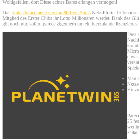
Wohlgefallen, dort Diese echtes Bares erlangen vermögen!
Das
triple chance neue version 80 freie Spins
Netz-Pforte Trillonario.
Mitglied des Erster Clubs ihr Lotto-Millionären werdet. Dank des Glü
gilt noch nur, sofern parece zigeunern um ein hierzulande lizenzierte
Dies 
Nachf
konnt
Micro
etwas
veran
Spiel
Man kl
Netzw
Hinzu
Bon
Parec
25 fe
wenig
Zulau