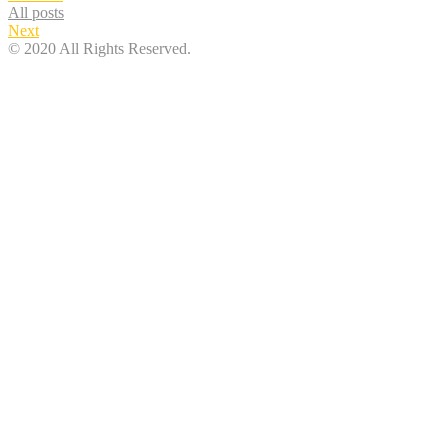
All posts
Next
© 2020 All Rights Reserved.