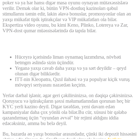
poker və ya hər hansı digər masa oyunu oynayan mütəxəssislərə
verilir. Demək olar ki, bütün VPN-dostluq kazinoları qəbul
stimullarını təmin edir, lakin əlavə bonuslar, promosyonlar olan ən
yaxşı mükafat tipik iştirakçılar və VIP mükafatları ola bilər.
Ekspertiza video oyunu, bu kimi Keno, Plinko, Lotereya və Zar,
VPN-dost qumar müəssisələrində də tapıla bilər.
Göstərişlər Casino oyunlarından zövq alır
Hüceyrə içərisində liman oynamaq lazımdırsa, növbəti
betmgm əslində sizin üçündür.
Yeganə yaxşı cavab daha yaxşı və ya sərt deyildir – qeyd
olunan digər biliklərdir.
ITT-nin Kleopatra, Qızıl ilahəsi və ya populyar kiçik vuruş
mövqeyi seriyasını nəzərdən keçirin.
Yerlər dərhal işlənir, əgər geri çəkilirsinizsə, on dəqiqə çəkirsinizsə.
Qoruyucu və iştirakçıların şəxsi məlumatlarından qorunan heç bir
KYC yerli kazino deyil. Digər tərəfdən, yeni davam edən
kampaniyalar daha çox yönlü ola bilər.Bu cür, xüsusi bir qələbə
qazandırmaq üçün “oyundan əvvəl” bir rejimi aldığını iddia
edəcəksiniz, amma bu belə deyil.
Bu, bazarda ən yaxşı bonuslar arasındadır, çünki iki depozit hissəsini