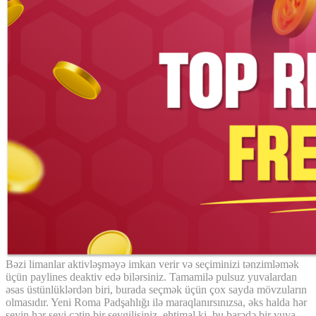
Bəzi limanlar aktivləşməyə imkan verir və seçiminizi tənzimləmək
üçün paylines deaktiv edə bilərsiniz. Tamamilə pulsuz yuvalardan
əsas üstünlüklərdən biri, burada seçmək üçün çox sayda mövzuların
olmasıdır. Yeni Roma Padşahlığı ilə maraqlanırsınızsa, əks halda hər
şeyin hər şeyi çətin bir sevgilisiniz, ehtimal ki, bu barədə bir yuva