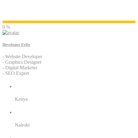
Developer Felix
0 %
Developer Felix
- Website Developer
- Graphics Designer
- Digital Marketer
- SEO Expert
Residence:
Kenya
City:
Nairobi