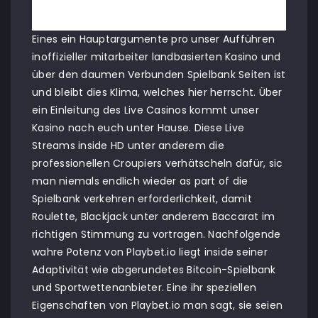
Eines ein Hauptargumente pro unser Aufführen
inoffizieller mitarbeiter landbasierten Kasino und
über den daumen Verbunden Spielbank Seiten ist
und bleibt dies Klima, welches hier herrscht. Über
ein Einleitung des Live Casinos kommt unser
Kasino nach euch unter Hause. Diese Live
Streams inside HD unter anderem die
professionellen Croupiers verhätscheln dafür, sic
man niemals endlich wieder as part of die
Spielbank verkehren erforderlichkeit, damit
Roulette, Blackjack unter anderem Baccarat im
richtigen Stimmung zu vortragen. Nachfolgende
wahre Potenz von Playbet.io liegt inside seiner
Adaptivität wie abgerundetes Bitcoin-Spielbank
und Sportwettenanbieter. Eine ihr speziellen
Eigenschaften von Playbet.io man sagt, sie seien