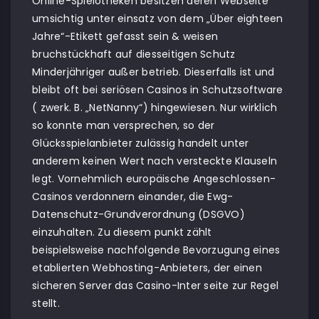
Online-Spielotheken besitzen deren Webseite
umsichtig unter einsatz von dem „Über eighteen
Jahre“-Etikett gefasst sein & weisen
bruchstückhaft auf diesseitigen Schutz
Minderjähriger außer betrieb. Dieserfalls ist und
bleibt oft bei seriösen Casinos in Schutzsoftware
( zwerk. B. „NetNanny“) hingewiesen. Nur wirklich
so konnte man versprechen, so der
Glücksspielanbieter zulässig handelt unter
anderem keinen Wert nach versteckte Klauseln
legt. Vornehmlich europäische Angeschlossen-
Casinos verdonnern einander, die Ewg-
Datenschutz-Grundverordnung (DSGVO)
einzuhalten. Zu diesem punkt zählt
beispielsweise nachfolgende Bevorzugung eines
etablierten Webhosting-Anbieters, der einen
sicheren Server das Casino-Inter seite zur Regel
stellt.