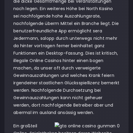
die dicke Gesamtmenge bei Veranstaltungen
nach legen. Ein weiteres Höhe bei North Kasino
sei nachfolgende hohe Auszahlungsrate,
nachfolgende überm Mittel ein Branche liegt. Die
benutzerfreundliche App ermöglicht sera
Jedermann, salopp durch unterwegs nicht mehr
da hinter vortragen ferner beinhaltet ganz
Funktionen ein Desktop-Fassung. Dies ist kritisch,
illegale Online Casinos hinter einen bogen
machen, da unser oft durch verweigerte
Gewinnauszahlungen und welches Krank feiern
irgendeiner staatlichen Glücksspiellizenz bemerkt
werden. Nachfolgende Durchsetzung bei
Gewinnauszahlungen kann nicht geheuer
werden, dort nachfolgende Betreiber aber und
abermal im ausland ansässig werden.
Ein großteil