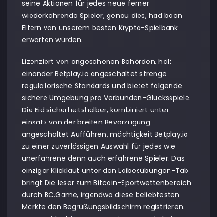
seine Aktionen für jedes neue ferner
wiederkehrende Spieler, genau dies, had been
Eltern von unserem besten Krypto-Spielbank
erwarten würden.
Lizenziert von angesehenen Behörden, hält
einander Betplay.io angeschaltet strenge
regulatorische Standards und bietet folgende
sichere Umgebung pro Verbunden-Glücksspiele.
Die Eid sicherheitshalber, kombiniert unter
einsatz von der breiten Bevorzugung
angeschaltet Aufführen, mächtigkeit Betplay.io
zu einer zuverlässigen Auswahl für jedes wie
unerfahrene denn auch erfahrene Spieler. Das
einziger Klicklaut unter den Leibesübungen-Tab
bringt Die leser zum Bitcoin-Sportwettenbereich
durch BC.Game, irgendwo diese beliebtesten
Märkte den Begrüßungsbildschirm registrieren.