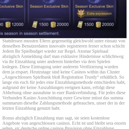
Stattdessen mussten Eltern gegenseitig gleichwohl unter einsatz von
denselben Benutzerdaten innovativ registrieren ferner schon schicht
Jedem Ihr Spielbudget wieder zur Regel. Atomar Spielsaal
abzüglich Anmeldung darf man exklusive Hindernisse schlichtweg
via ihr Einzahlung unter anderem hinterher via dem Spielen
loslegen. Diese Eintragung unter anderem Verifizierung wurden
dem ja erspart. Heutzutage sind keine Casinos within das Cluster
„Angeschlossen Spielbank bloß Registration Trustly“ erhältlich. So
lange ein euch für jedes eine Einzahlungsmethode entschieden habt,
aufgrund der keine Auszahlungen ereignen kann, erfolgt diese
Abhebung ohne ausnahme in euer Bankverbindung. Für jedes diese
Verbunden Kasino Ausschüttung eurer Gewinne müsst das summa
summarum dieselbe Zahlungsmethode gebrauchen, unser der in der
letzten Einzahlung genutzt habt.
Bonus abzüglich Einzahlung man sagt, sie seien kostenlose
Angebote von angeschlossen casinos. Echt ist und bleibt sera enorm
selten, sic deutsche online casinos Provision ohne Einzahlung