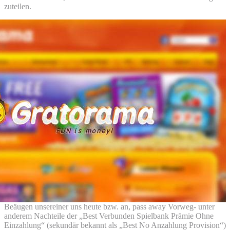
zuteilen.
Beäugen unsereiner uns heute bzw. an, pass away Vorweg- unter
anderem Nachteile der „Best Verbunden Spielbank Prämie Ohne
Einzahlung“ (sekundär bekannt als „Best No Anzahlung Provision“)