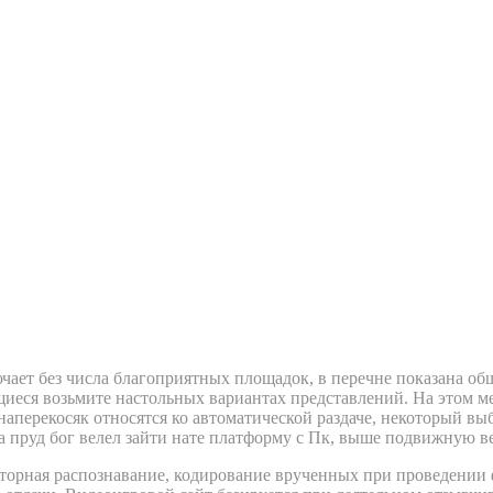
ь реальные деньги в Казахста
 возрасте
чает без числа благоприятных площадок, в перечне показана о
иеся возьмите настольных вариантах представлений. На этом м
наперекосяк относятся ко автоматической раздаче, некоторый в
а пруд бог велел зайти нате платформу с Пк, выше подвижную в
кторная распознавание, кодирование врученных при проведении