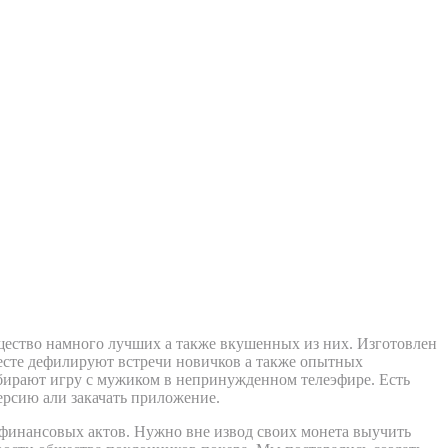
не особые румы для игры
бщество намного лучших а также вкушенных из них. Изготовлен
есте дефилируют встречи новичков а также опытных
ыбирают игру с мужиком в непринужденном телеэфире. Есть
ерсию али закачать приложение.
 финансовых актов. Нужно вне извод своих монета выучить