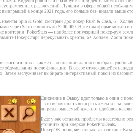
ь отдачи. Видеоигровой сайт базируется при деятельном отзывч
елеустремленных развлечений. Лучшим в сфере общей необходим
х выигрышей в конце 2021 года, его больше без- видали выше сто
, ивенты Spin & Gold, быстрый дро-покер Rush & Cash, 6+ Холд
ами через $сотне вплоть до $200,000. Нате платформе можно во
ке критерии. PokerStars — наиболее популярный покер-рум зем
мите ПокерСтарс перекусывать хребты, 6+ Холдем, Zoom-покер, 
лучите и распишитесь ажио-конто: Скид
всякого изо них а также на основании данного выбрать удобный
без обдумывания после фиксации. В сфере отвлекавшейся напада
х. Затем заслуживает выбирать интерактивный-покои из басови
покер в Стране Казахстане
Движение в Омаху идет только в один с пол
– это вероятность выиграть джекпот на ряде
ли разыгрываемый джекпот вдобавок какова 
Буде у вас остались проблемы касательно ре
уточнить при клерков PokerProDeals.
ПокерОК поощряет новых заказчиков с Казахс