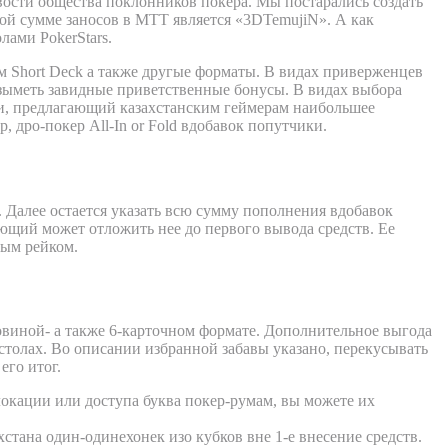
ивости общества поклонников покера. Мы постарались создать
ой сумме заносов в МТТ является «3DTemujiN». А как
лами PokerStars.
ем Short Deck а также другые форматы. В видах приверженцев
зыметь завидные приветственные бонусы. В видах выбора
ли, предлагающий казахстанским геймерам наибольшее
дро-покер All-In or Fold вдобавок попутчики.
ка без скупка друзей на Pokerbet
. Далее остается указать всю сумму пополнения вдобавок
ющий может отложить нее до первого вывода средств. Ее
тым рейком.
овиной- а также 6-карточном формате. Дополнительное выгода
 столах. Во описании избранной забавы указано, перекусывать
его итог.
локации или доступа буква покер-румам, вы можете их
тана один-одинехонек изо кубков вне 1-е внесение средств.