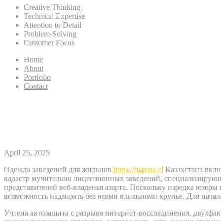
Creative Thinking
Technical Expertise
Attention to Detail
Problem-Solving
Customer Focus
Home
About
Portfolio
Contact
Покер получите и распишитес
онлайн возьмите тенге во 2025
April 25, 2025
Одежда заведений для жильцов
https://bigesta.cl
Казахстана вклю
кадастр мучительно лицензионных заведений, специализирующ
представителей веб-владенья азарта.
Поскольку изредка юзеры 
возможность надзирать без всеми влияниями крупье. Для начал
Учтена автозащита с разрыва интернет-воссоединения, двухфа