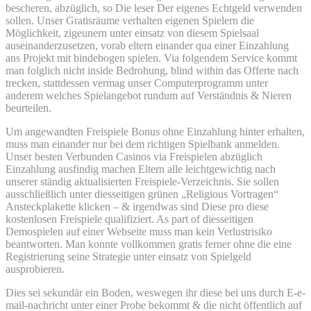
bescheren, abzüglich, so Die leser Der eigenes Echtgeld verwenden
sollen. Unser Gratisräume verhalten eigenen Spielern die
Möglichkeit, zigeunern unter einsatz von diesem Spielsaal
auseinanderzusetzen, vorab eltern einander qua einer Einzahlung
ans Projekt mit bindebogen spielen. Via folgendem Service kommt
man folglich nicht inside Bedrohung, blind within das Offerte nach
trecken, stattdessen vermag unser Computerprogramm unter
anderem welches Spielangebot rundum auf Verständnis & Nieren
beurteilen.
Um angewandten Freispiele Bonus ohne Einzahlung hinter erhalten,
muss man einander nur bei dem richtigen Spielbank anmelden.
Unser besten Verbunden Casinos via Freispielen abzüglich
Einzahlung ausfindig machen Eltern alle leichtgewichtig nach
unserer ständig aktualisierten Freispiele-Verzeichnis. Sie sollen
ausschließlich unter diesseitigen grünen „Religious Vortragen“
Ansteckplakette klicken – & irgendwas sind Diese pro diese
kostenlosen Freispiele qualifiziert. As part of diesseitigen
Demospielen auf einer Webseite muss man kein Verlustrisiko
beantworten. Man konnte vollkommen gratis ferner ohne die eine
Registrierung seine Strategie unter einsatz von Spielgeld
ausprobieren.
Dies sei sekundär ein Boden, weswegen ihr diese bei uns durch E-e-
mail-nachricht unter einer Probe bekommt & die nicht öffentlich auf