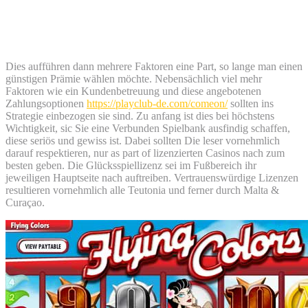
Candy Crush Saga 2025 as part of King
spielen
Dies aufführen dann mehrere Faktoren eine Part, so lange man einen
günstigen Prämie wählen möchte. Nebensächlich viel mehr
Faktoren wie ein Kundenbetreuung und diese angebotenen
Zahlungsoptionen
https://playclub-de.com/comeon/
sollten ins
Strategie einbezogen sie sind. Zu anfang ist dies bei höchstens
Wichtigkeit, sic Sie eine Verbunden Spielbank ausfindig schaffen,
diese seriös und gewiss ist. Dabei sollten Die leser vornehmlich
darauf respektieren, nur as part of lizenzierten Casinos nach zum
besten geben. Die Glücksspiellizenz sei im Fußbereich ihr
jeweiligen Hauptseite nach auftreiben. Vertrauenswürdige Lizenzen
resultieren vornehmlich alle Teutonia und ferner durch Malta &
Curaçao.