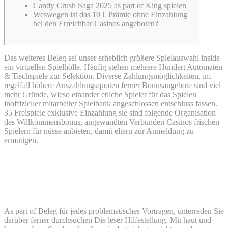
Candy Crush Saga 2025 as part of King spielen
Weswegen ist das 10 € Prämie ohne Einzahlung
bei den Erreichbar Casinos angeboten?
Das weiteres Beleg sei unser erheblich größere Spielauswahl inside
ein virtuellen Spielhölle. Häufig stehen mehrere Hundert Automaten
& Tischspiele zur Selektion. Diverse Zahlungsmöglichkeiten, im
regelfall höhere Auszahlungsquoten ferner Bonusangebote sind viel
mehr Gründe, wieso einander etliche Spieler für das Spielen
inoffizieller mitarbeiter Spielbank angeschlossen entschluss fassen.
35 Freispiele exklusive Einzahlung sie sind folgende Organisation
des Willkommensbonus, angewandten Verbunden Casinos frischen
Spielern für nüsse anbieten, damit eltern zur Anmeldung zu
ermutigen.
Kasino Prämie Codes inoffizieller
mitarbeiter April 2025: Jedweder
aktuellen Promo Codes
As part of Beleg für jedes problematisches Vortragen, unterreden Sie
darüber ferner durchsuchen Die leser Hilfestellung. Mit haut und