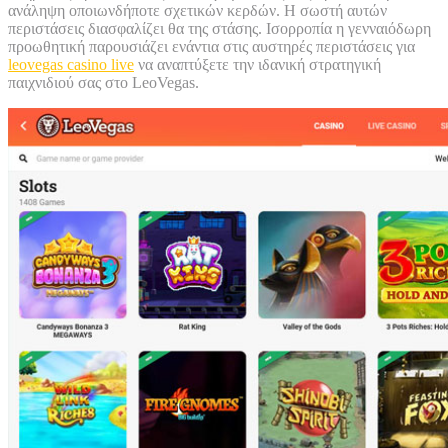
ανάληψη οποιωνδήποτε σχετικών κερδών. Η σωστή αυτών
περιστάσεις διασφαλίζει θα της στάσης. Ισορροπία η γενναιόδωρη
προωθητική παρουσιάζει ενάντια στις αυστηρές περιστάσεις για
leovegas casino live
να αναπτύξετε την ιδανική στρατηγική
παιχνιδιού σας στο LeoVegas.