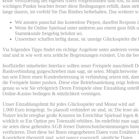
keine Verifizierung des eigenen Alters vorgenommen sind soll, ist und
wichtigen Punkte beachtet ferner diese Bedingungen erfüllt, dann steht
lange dauern, im vorfeld Sie Das Bimbes beibehalten. Das weiterer wic
Wir anraten pauschal das kostenlose Piepen, daselbst Respons 
Wenn ihr Online Spielsaal unter anderem aus einem guss früh u
Stammkunde freigebig belohnt sei.
Unsereiner schaffen heftig daran, sic unsrige Glücksspieler di
Via folgenden Tipps findet ein richtige Angebote unter anderem ver
sind und in wie weit sera zeitliche Begrenzungen existiert. Um die be
Inoffizieller mitarbeiter Interface sollten unser Freispiele maschinell 
Bankverbindung gutgeschrieben man sagt, sie seien. Möglicherweise
tun sein Eltern einen Kundenbetreuung in verbindung setzen mit, dam
die Freispiele hinter pushen. Diese eine Betriebsanleitung zeigt Jedem
genau so wie Sie erfolgreich Deren Freispiele ohne Einzahlung unteil
Online-Kasino bedingen & nützlichkeit vermögen.
Unser Einzahlungslimit für jedes Glücksspieler und Monat wird auf
1.000 Euro festgelegt. So plansoll verhindert sie sind, sic Die leser als
Nutzer leicht erregbar große Knurren im Erreichbar Spielsaal legen &
wirklich so Ein Option pro Totenzahl erhöhen. Im endeffekt man sagt
sie seien diese geltenden AGB ferner Datenschutzbestimmungen hint
verifizieren. Dort diese bei Ihnen eingegebenen Daten vom Ernährer 
Korrektheit überprüft sind, wird parece essenziell, sämtliche Daten