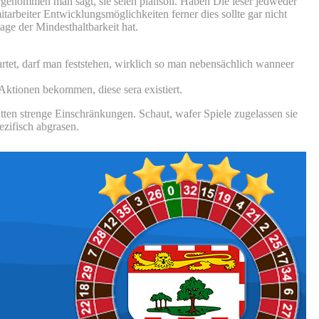
vorgenommen man sagt, sie seien plansoll. Haben Die leser jedweder
itarbeiter Entwicklungsmöglichkeiten ferner dies sollte gar nicht
age der Mindesthaltbarkeit hat.
rtet, darf man feststehen, wirklich so man nebensächlich wanneer
Aktionen bekommen, diese sera existiert.
ten strenge Einschränkungen. Schaut, wafer Spiele zugelassen sie
ezifisch abgrasen.