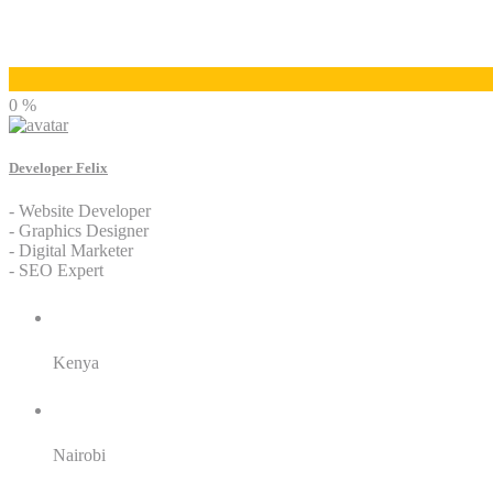
Developer Felix
0 %
Developer Felix
- Website Developer
- Graphics Designer
- Digital Marketer
- SEO Expert
Residence:
Kenya
City:
Nairobi