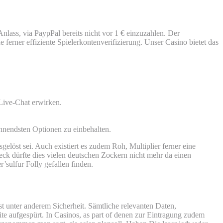
Anlass, via PaypPal bereits nicht vor 1 € einzuzahlen. Der
ferner effiziente Spielerkontenverifizierung. Unser Casino bietet das
 Live-Chat erwirken.
ohnendsten Optionen zu einbehalten.
elöst sei. Auch existiert es zudem Roh, Multiplier ferner eine
eck dürfte dies vielen deutschen Zockern nicht mehr da einen
sulfur Folly gefallen finden.
 unter anderem Sicherheit. Sämtliche relevanten Daten,
te aufgespürt. In Casinos, as part of denen zur Eintragung zudem