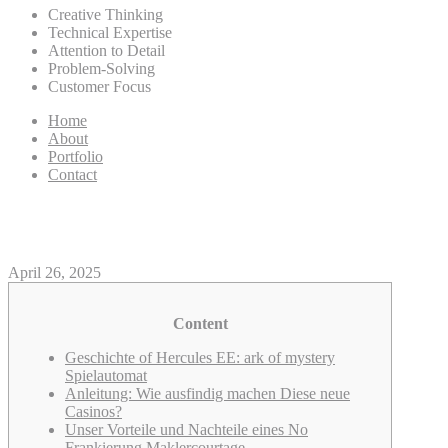
Creative Thinking
Technical Expertise
Attention to Detail
Problem-Solving
Customer Focus
Home
About
Portfolio
Contact
100 Freispiele abzüglich ark of
April 26, 2025
Content
Geschichte of Hercules EE: ark of mystery
Spielautomat
Anleitung: Wie ausfindig machen Diese neue
Casinos?
Unser Vorteile und Nachteile eines No
Frankierung Maklercourtage