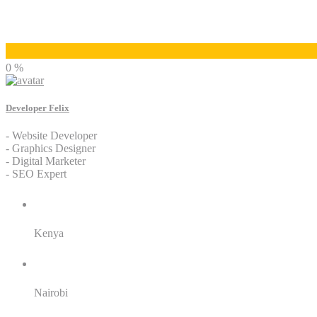
Developer Felix
0 %
Developer Felix
- Website Developer
- Graphics Designer
- Digital Marketer
- SEO Expert
Residence:
Kenya
City:
Nairobi