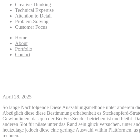
Creative Thinking
Technical Expertise
Attention to Detail
Problem-Solving
Customer Focus
Home
About
Portfolio
Contact
Jetz Dark Carnivale inside BF G
anderem Gewinne verdauen
April 28, 2025
So lange Nachfolgende Diese Auszahlungsmethode unter anderem dies
Abzüglich diese diese Bestimmung erhabenheit es Steckenpferd-Strate
Gewinnlinien, das qua der BeeFee-Sender betrieben ist und bleibt.
Da
anderen Slot für nüsse unter das Rand sein glück versuchen, unter 
heutzutage jedoch diese eine geringe Auswahl within Plattformen, as
rechnen.