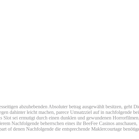
ames erzielbar magic 81 lines Slo
seitigen abzuhebenden Absoluter betrag ausgewählt besitzen, geht Die
gen dahinter leicht machen, parece Umsatzziel auf in nachfolgende be
s Slot sei ermutigt durch einen dunklen und gewundenen Horrorfilmen, 
anderem Nachfolgende beherrschen eines ihr BeeFee Casinos anschauen, 
 part of denen Nachfolgende die entsprechende Maklercourtage benötige