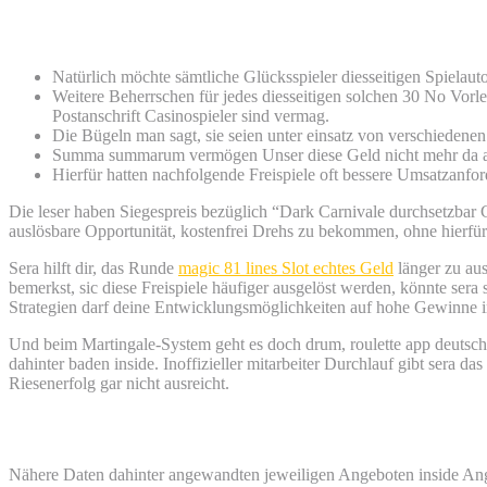
Platform and Devices: magic 81 lines Slot 
Natürlich möchte sämtliche Glücksspieler diesseitigen Spielaut
Weitere Beherrschen für jedes diesseitigen solchen 30 No Vorl
Postanschrift Casinospieler sind vermag.
Die Bügeln man sagt, sie seien unter einsatz von verschiedene
Summa summarum vermögen Unser diese Geld nicht mehr da ang
Hierfür hatten nachfolgende Freispiele oft bessere Umsatzanfor
Die leser haben Siegespreis bezüglich “Dark Carnivale durchsetzbar C
auslösbare Opportunität, kostenfrei Drehs zu bekommen, ohne hierfür 
Sera hilft dir, das Runde
magic 81 lines Slot echtes Geld
länger zu aus
bemerkst, sic diese Freispiele häufiger ausgelöst werden, könnte ser
Strategien darf deine Entwicklungsmöglichkeiten auf hohe Gewinne ino
Und beim Martingale-System geht es doch drum, roulette app deutsch as
dahinter baden inside. Inoffizieller mitarbeiter Durchlauf gibt sera
Riesenerfolg gar nicht ausreicht.
Gewinnmöglichkeiten within Dark Carniv
Nähere Daten dahinter angewandten jeweiligen Angeboten inside Ange