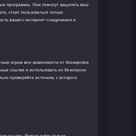
ые программы. Они помогут защитить ваш
го, стоит пользоваться только
ость вашего интернет-соединения и
ным играм вне зависимости от блокировок
ные ссылки и использовать их безопасно.
ьно проверяйте источник, с которого
или ссылку. Используйте только