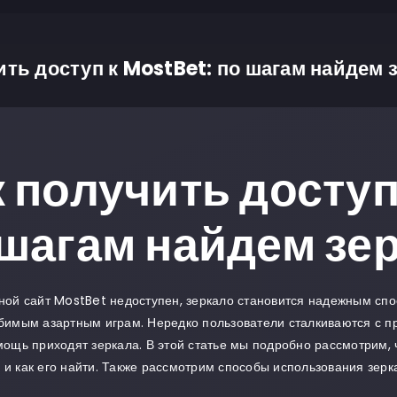
ить доступ к MostBet: по шагам найдем 
 получить доступ
 шагам найдем зе
ной сайт MostBet недоступен, зеркало становится надежным спо
бимым азартным играм. Нередко пользователи сталкиваются с п
мощь приходят зеркала. В этой статье мы подробно рассмотрим, 
и как его найти. Также рассмотрим способы использования зерк