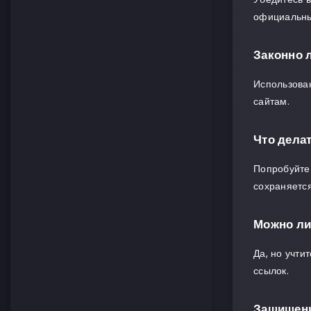
официальны
Законно 
Использован
сайтам.
Что делат
Попробуйте
сохраняется
Можно ли 
Да, но учти
ссылок.
Защищены