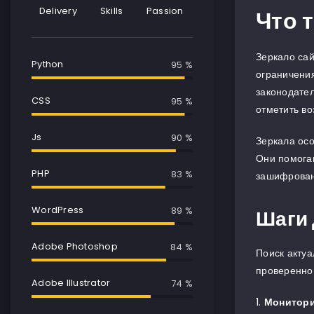
Delivery
Skills
Passion
Что 
Зеркало сай
Python
95 %
ограничения
законодател
CSS
95 %
отметить во
Js
90 %
Зеркала осо
Они помогаю
PHP
85 %
зашифрован
WordPress
95 %
Шаги 
Adobe Photoshop
97 %
Поиск актуа
проверенно
Adobe Illustrator
99 %
Монитори