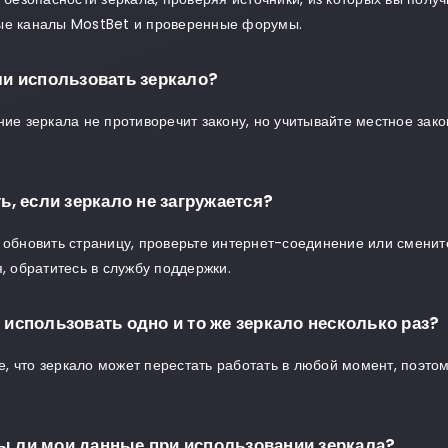
е каналы MostBet и проверенные форумы.
ли использовать зеркало?
ие зеркала не противоречит закону, но учитывайте местное зако
ь, если зеркало не загружается?
 обновить страницу, проверьте интернет-соединение или сменит
, обратитесь в службу поддержки.
использовать одно и то же зеркало несколько раз?
те, что зеркало может перестать работать в любой момент, поэт
 ли мои данные при использовании зеркала?