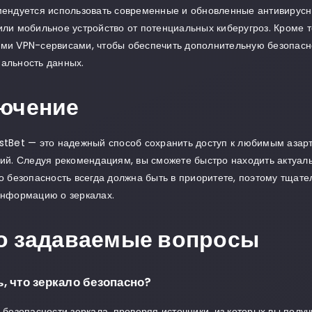
мендуется использовать современные и обновленные антивирусн
ли мобильное устройство от потенциальных киберугроз. Кроме то
ми VPN-сервисами, чтобы обеспечить дополнительную безопасн
альность данных.
ючение
stBet — это надежный способ сохранить доступ к любимым азарт
ий. Следуя рекомендациям, вы сможете быстро находить актуаль
о безопасность всегда должна быть в приоритете, поэтому тщател
информацию о зеркалах.
о задаваемые вопросы
ь, что зеркало безопасно?
 безопасности зеркала, проверяя источники, из которых вы получ