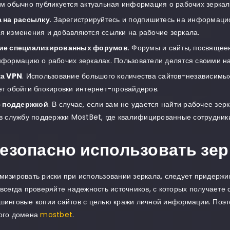
м обычно публикуется актуальная информация о рабочих зеркал
 на рассылку
. Зарегистрируйтесь и подпишитесь на информаци
я изменения и добавляются ссылки на рабочие зеркала.
ие специализированных форумов
. Форумы и сайты, посвящее
нформацию о рабочих зеркалах. Пользователи делятся своими н
ка VPN
. Использование большого количества сайтов-независимы
т обойти блокировки интернет-провайдеров.
с поддержкой
. В случае, если вам не удается найти рабочее зер
в службу поддержки MostBet, где квалифицированные сотрудник
безопасно использовать зе
изировать риски при использовании зеркала, следует придержи
всегда проверяйте надежность источников, с которых получаете 
шинговые копии сайтов с целью кражи личной информации. Поэт
ого домена
mostbet
.