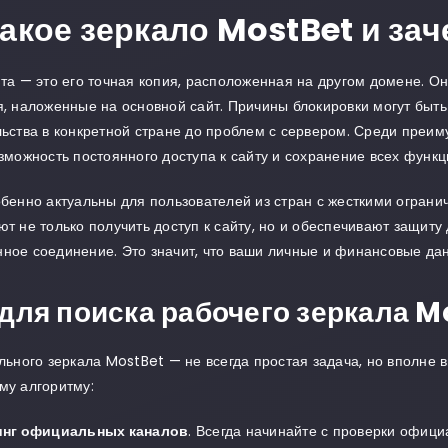
такое зеркало MostBet и за
та — это его точная копия, расположенная на другом домене. Он
, наложенные на основной сайт. Причины блокировки могут быть
ьства в конкретной стране до проблем с сервером. Среди преим
зможность постоянного доступа к сайту и сохранение всех функц
бенно актуальны для пользователей из стран с жесткими ограни
т не только получить доступ к сайту, но и обеспечивают защиту
ное соединение. Это значит, что ваши личные и финансовые дан
для поиска рабочего зеркала M
льного зеркала MostBet — не всегда простая задача, но вполне 
му алгоритму:
нг официальных каналов
. Всегда начинайте с проверки офиц