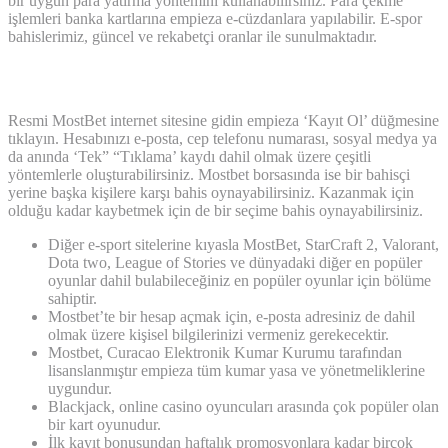
bir uygun para yatırma yöntemini kullanabilirsiniz. Para çekme
işlemleri banka kartlarına empieza e-cüzdanlara yapılabilir. E-spor
bahislerimiz, güncel ve rekabetçi oranlar ile sunulmaktadır.
Türk Oyuncular Için Mostbet Bonusları
Resmi MostBet internet sitesine gidin empieza ‘Kayıt Ol’ düğmesine
tıklayın. Hesabınızı e-posta, cep telefonu numarası, sosyal medya ya
da anında ‘Tek” “Tıklama’ kaydı dahil olmak üzere çeşitli
yöntemlerle oluşturabilirsiniz. Mostbet borsasında ise bir bahisçi
yerine başka kişilere karşı bahis oynayabilirsiniz. Kazanmak için
olduğu kadar kaybetmek için de bir seçime bahis oynayabilirsiniz.
Diğer e-sport sitelerine kıyasla MostBet, StarCraft 2, Valorant,
Dota two, League of Stories ve dünyadaki diğer en popüler
oyunlar dahil bulabileceğiniz en popüler oyunlar için bölüme
sahiptir.
Mostbet’te bir hesap açmak için, e-posta adresiniz de dahil
olmak üzere kişisel bilgilerinizi vermeniz gerekecektir.
Mostbet, Curacao Elektronik Kumar Kurumu tarafından
lisanslanmıştır empieza tüm kumar yasa ve yönetmeliklerine
uygundur.
Blackjack, online casino oyuncuları arasında çok popüler olan
bir kart oyunudur.
İlk kayıt bonusundan haftalık promosyonlara kadar birçok