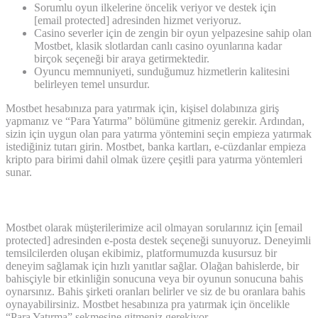
Sorumlu oyun ilkelerine öncelik veriyor ve destek için
[email protected] adresinden hizmet veriyoruz.
Casino severler için de zengin bir oyun yelpazesine sahip olan
Mostbet, klasik slotlardan canlı casino oyunlarına kadar
birçok seçeneği bir araya getirmektedir.
Oyuncu memnuniyeti, sunduğumuz hizmetlerin kalitesini
belirleyen temel unsurdur.
Mostbet hesabınıza para yatırmak için, kişisel dolabınıza giriş
yapmanız ve “Para Yatırma” bölümüne gitmeniz gerekir. Ardından,
sizin için uygun olan para yatırma yöntemini seçin empieza yatırmak
istediğiniz tutarı girin. Mostbet, banka kartları, e-cüzdanlar empieza
kripto para birimi dahil olmak üzere çeşitli para yatırma yöntemleri
sunar.
✔ Mostbet’in Avantajları Nelerdir?
Mostbet olarak müşterilerimize acil olmayan sorularınız için [email
protected] adresinden e-posta destek seçeneği sunuyoruz. Deneyimli
temsilcilerden oluşan ekibimiz, platformumuzda kusursuz bir
deneyim sağlamak için hızlı yanıtlar sağlar. Olağan bahislerde, bir
bahisçiyle bir etkinliğin sonucuna veya bir oyunun sonucuna bahis
oynarsınız. Bahis şirketi oranları belirler ve siz de bu oranlara bahis
oynayabilirsiniz. Mostbet hesabınıza pra yatırmak için öncelikle
“Para Yatırma” sekmesine gitmeniz gerekiyor.