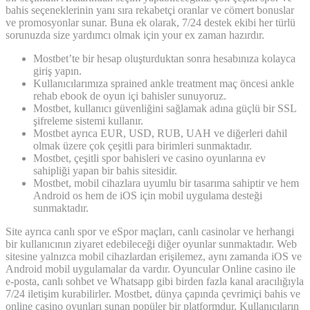
bahis seçeneklerinin yanı sıra rekabetçi oranlar ve cömert bonuslar
ve promosyonlar sunar. Buna ek olarak, 7/24 destek ekibi her türlü
sorunuzda size yardımcı olmak için your ex zaman hazırdır.
Mostbet’te bir hesap oluşturduktan sonra hesabınıza kolayca
giriş yapın.
Kullanıcılarımıza sprained ankle treatment maç öncesi ankle
rehab ebook de oyun içi bahisler sunuyoruz.
Mostbet, kullanıcı güvenliğini sağlamak adına güçlü bir SSL
şifreleme sistemi kullanır.
Mostbet ayrıca EUR, USD, RUB, UAH ve diğerleri dahil
olmak üzere çok çeşitli para birimleri sunmaktadır.
Mostbet, çeşitli spor bahisleri ve casino oyunlarına ev
sahipliği yapan bir bahis sitesidir.
Mostbet, mobil cihazlara uyumlu bir tasarıma sahiptir ve hem
Android os hem de iOS için mobil uygulama desteği
sunmaktadır.
Site ayrıca canlı spor ve eSpor maçları, canlı casinolar ve herhangi
bir kullanıcının ziyaret edebileceği diğer oyunlar sunmaktadır. Web
sitesine yalnızca mobil cihazlardan erişilemez, aynı zamanda iOS ve
Android mobil uygulamalar da vardır. Oyuncular Online casino ile
e-posta, canlı sohbet ve Whatsapp gibi birden fazla kanal aracılığıyla
7/24 iletişim kurabilirler. Mostbet, dünya çapında çevrimiçi bahis ve
online casino oyunları sunan popüler bir platformdur. Kullanıcıların