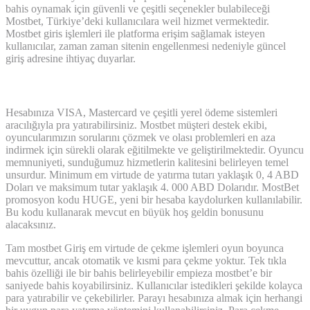
bahis oynamak için güvenli ve çeşitli seçenekler bulabileceği
Mostbet, Türkiye’deki kullanıcılara weil hizmet vermektedir.
Mostbet giris işlemleri ile platforma erişim sağlamak isteyen
kullanıcılar, zaman zaman sitenin engellenmesi nedeniyle güncel
giriş adresine ihtiyaç duyarlar.
Mostbet Casino Oyunları
Hesabınıza VISA, Mastercard ve çeşitli yerel ödeme sistemleri
aracılığıyla pra yatırabilirsiniz. Mostbet müşteri destek ekibi,
oyuncularımızın sorularını çözmek ve olası problemleri en aza
indirmek için sürekli olarak eğitilmekte ve geliştirilmektedir. Oyuncu
memnuniyeti, sunduğumuz hizmetlerin kalitesini belirleyen temel
unsurdur. Minimum em virtude de yatırma tutarı yaklaşık 0, 4 ABD
Doları ve maksimum tutar yaklaşık 4. 000 ABD Dolarıdır. MostBet
promosyon kodu HUGE, yeni bir hesaba kaydolurken kullanılabilir.
Bu kodu kullanarak mevcut en büyük hoş geldin bonusunu
alacaksınız.
Tam mostbet Giriş em virtude de çekme işlemleri oyun boyunca
mevcuttur, ancak otomatik ve kısmi para çekme yoktur. Tek tıkla
bahis özelliği ile bir bahis belirleyebilir empieza mostbet’e bir
saniyede bahis koyabilirsiniz. Kullanıcılar istedikleri şekilde kolayca
para yatırabilir ve çekebilirler. Parayı hesabınıza almak için herhangi