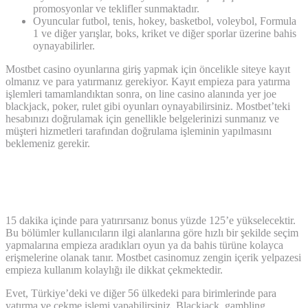
promosyonlar ve teklifler sunmaktadır.
Oyuncular futbol, tenis, hokey, basketbol, voleybol, Formula
1 ve diğer yarışlar, boks, kriket ve diğer sporlar üzerine bahis
oynayabilirler.
Mostbet casino oyunlarına giriş yapmak için öncelikle siteye kayıt
olmanız ve para yatırmanız gerekiyor. Kayıt empieza para yatırma
işlemleri tamamlandıktan sonra, on line casino alanında yer joe
blackjack, poker, rulet gibi oyunları oynayabilirsiniz. Mostbet’teki
hesabınızı doğrulamak için genellikle belgelerinizi sunmanız ve
müşteri hizmetleri tarafından doğrulama işleminin yapılmasını
beklemeniz gerekir.
Mostbet Bahisçisinin Karlı
Promosyonlarını Kaçırmayın:
15 dakika içinde para yatırırsanız bonus yüzde 125’e yükselecektir.
Bu bölümler kullanıcıların ilgi alanlarına göre hızlı bir şekilde seçim
yapmalarına empieza aradıkları oyun ya da bahis türüne kolayca
erişmelerine olanak tanır. Mostbet casinomuz zengin içerik yelpazesi
empieza kullanım kolaylığı ile dikkat çekmektedir.
Evet, Türkiye’deki ve diğer 56 ülkedeki para birimlerinde para
yatırma ve çekme işlemi yapabilirsiniz. Blackjack, gambling