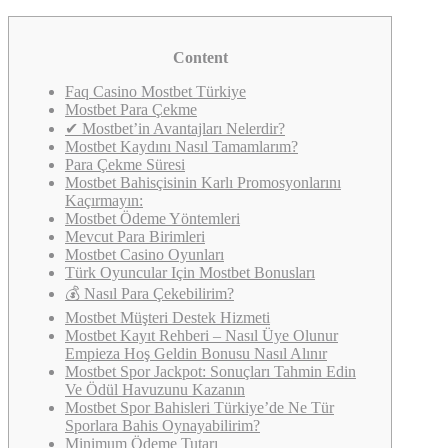
Content
Faq Casino Mostbet Türkiye
Mostbet Para Çekme
✔ Mostbet’in Avantajları Nelerdir?
Mostbet Kaydını Nasıl Tamamlarım?
Para Çekme Süresi
Mostbet Bahisçisinin Karlı Promosyonlarını
Kaçırmayın:
Mostbet Ödeme Yöntemleri
Mevcut Para Birimleri
Mostbet Casino Oyunları
Türk Oyuncular Için Mostbet Bonusları
💰 Nasıl Para Çekebilirim?
Mostbet Müşteri Destek Hizmeti
Mostbet Kayıt Rehberi – Nasıl Üye Olunur
Empieza Hoş Geldin Bonusu Nasıl Alınır
Mostbet Spor Jackpot: Sonuçları Tahmin Edin
Ve Ödül Havuzunu Kazanın
Mostbet Spor Bahisleri Türkiye’de Ne Tür
Sporlara Bahis Oynayabilirim?
Minimum Ödeme Tutarı