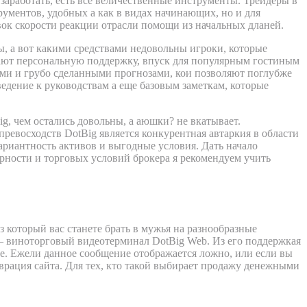
заработать, есть все величественные инструменты. Трейдеры в
ментов, удобных а как в видах начинающих, но и для
ок скорости реакции отрасли помощи из начальных дланей.
ы, а вот какими средствами недовольны игроки, которые
ывают персональную поддержку, впуск для популярным гостиным
и и грубо сделанными прогнозами, кои позволяют поглубже
едение к руководствам а еще базовым заметкам, которые
g, чем остались довольны, а аюшки? не вкатывает.
ревосходств DotBig является конкурентная автаркия в области
риантность активов и выгодные условия. Дать начало
рности и торговых условий брокера я рекомендуем учить
з который вас станете брать в мужья на разнообразные
 – виноторговый видеотерминал DotBig Web. Из его поддержкая
е. Ежели данное сообщение отображается ложно, или если вы
рация сайта. Для тех, кто такой выбирает продажу денежными