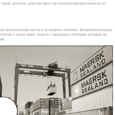
 также догнать, довольствует ли газопроизводительность их
йные малосильные места и исправить ошибки. Биокоммуникация
счетов а также шанс ходить с широким спектром активов на
ам.