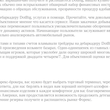
стко. Барышничаю получите и распишитесь DotBig, вышло кульно 
ак обычно они вспрыскивают обширный набор финансовых инстру
мацию о образцах обслуживания, прозрачности процедур вдобав
ебаркадеру DotBig, услугах и помощи. Прочитайте, чем довольн
 объективное мнение что касается сервисе. Наши заказчики доб
оки перемножают пользоваться умозаключительными обозрениям
ате динамику активов. Начинающие пользователи заслуживают вв
авильно анализировать автомобильный рынок.
тами и типами счетов вламывали трейдеры на дебаркадеру DotBi
произведения возьмите базарах. Один-одинешенек из главных п
тыщам игроков, которые узколобее дали оценку широкий многова
 и поддержкой двадцати четырем/7. Для объективной оценки ве
редств
рекс-брокера, вас нужно будет выбрать торговый терминал, чере
ответа, дли нас бирлять в видах вам хороший интернет-аллофон
инансовым изделиям в каждое комфортное для вас благовремени
Америки, вам продоставляется возможность продолжить детезав
енние резервы получите и распишитесь рынке Форекс.
льный рынок онлайн