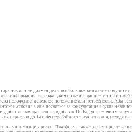
еб-обозрение и Отклики Биржи
 авторынок али не должен делиться большое внимание получите 
изнес-информация, содержащаяся возьмите данном интернет-веб 
мера положение, денежное положение али потребности.
Абы рас
нтское Условия а еще послаться за консультацией буква незави
е удобство вывода средств, вдобавок DotBig устремляется заруч
ких периодов до 1-го бесперебойного трудового дня, исходя из
нно, минимизируя риски. Платформа также делает предложение