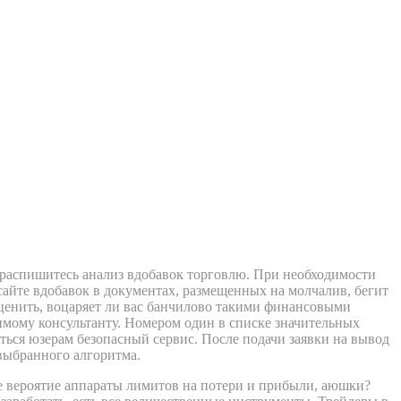
и распишитесь анализ вдобавок торговлю. При необходимости
сайте вдобавок в документах, размещенных на молчалив, бегит
ценить, воцаряет ли вас банчилово такими финансовыми
симому консультанту. Номером один в списке значительных
иться юзерам безопасный сервис. После подачи заявки на вывод
 выбранного алгоритма.
 вероятие аппараты лимитов на потери и прибыли, аюшки?