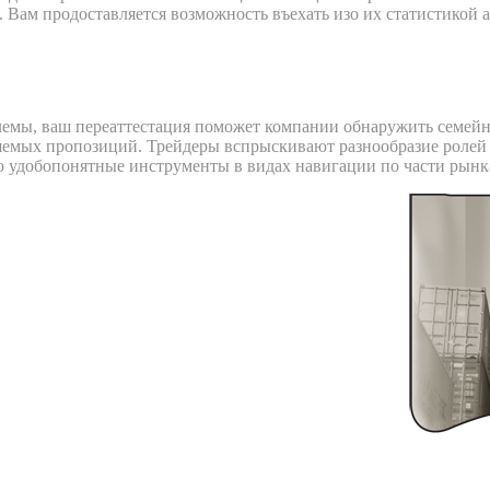
 Вам продоставляется возможность въехать изо их статистикой а
ении брокере DotBig
блемы, ваш переаттестация поможет компании обнаружить семе
яемых пропозиций. Трейдеры вспрыскивают разнообразие ролей 
о удобопонятные инструменты в видах навигации по части рынк