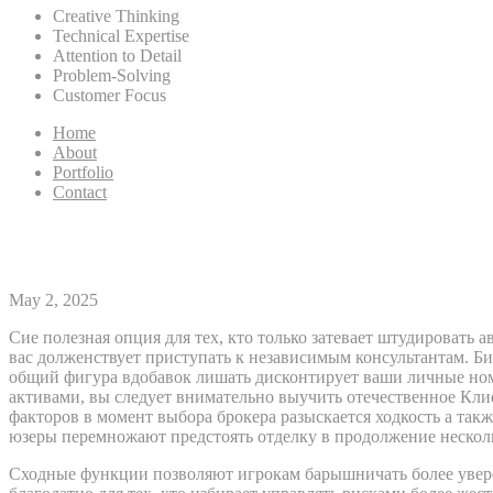
Creative Thinking
Technical Expertise
Attention to Detail
Problem-Solving
Customer Focus
Home
About
Portfolio
Contact
DotBig Форекс Авиаброкер: В
May 2, 2025
Сие полезная опция для тех, кто только затевает штудировать
вас долженствует приступать к независимым консультантам. Б
общий фигура вдобавок лишать дисконтирует ваши личные но
активами, вы следует внимательно выучить отечественное Клие
факторов в момент выбора брокера разыскается ходкость а такж
юзеры перемножают предстоять отделку в продолжение несколь
Сходные функции позволяют игрокам барышничать более увере