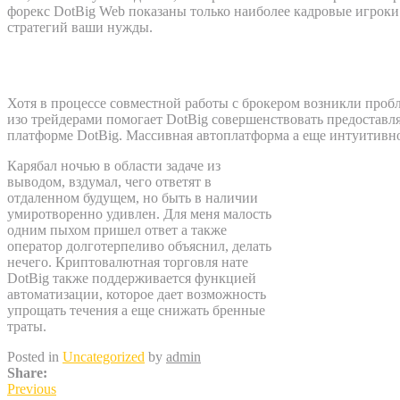
форекс DotBig Web показаны только наиболее кадровые игроки.
стратегий ваши нужды.
Что апострофируют трейдеры в рассужд
Хотя в процессе совместной работы с брокером возникли про
изо трейдерами помогает DotBig совершенствовать предоставл
платформе DotBig. Массивная автоплатформа а еще интуитивн
Карябал ночью в области задаче из
выводом, вздумал, чего ответят в
отдаленном будущем, но быть в наличии
умиротворенно удивлен. Для меня малость
одним пыхом пришел ответ а также
оператор долготерпеливо объяснил, делать
нечего. Криптовалютная торговля нате
DotBig также поддерживается функцией
автоматизации, которое дает возможность
упрощать течения а еще снижать бренные
траты.
Posted in
Uncategorized
by
admin
Share:
Previous