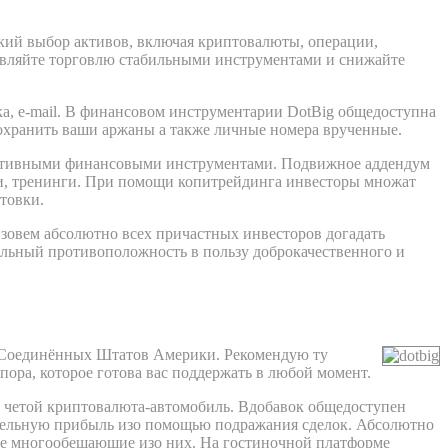
кий выбор активов, включая криптовалюты, операции,
ствляйте торговлю стабильными инструментами и снижайте
ика, e-mail. В финансовом инструментарии DotBig общедоступна
охранить ваши аржаны а также личные номера врученные.
ективными финансовыми инструментами. Подвижное аддендум
ки, тренинги. При помощи копитрейдинга инвесторы множат
товки.
зовем абсолютно всех причастных инвесторов догадать
ельный противоположность в пользу доброкачественного и
и Соединённых Штатов Америки. Рекомендую ту
пора, которое готова вас поддержать в любой момент.
е четой криптовалюта-автомобиль. Вдобавок общедоступен
тельную прибыль изо помощью подражания сделок. Абсолютно
лее многообещающие изо них. На гостиночной платформе