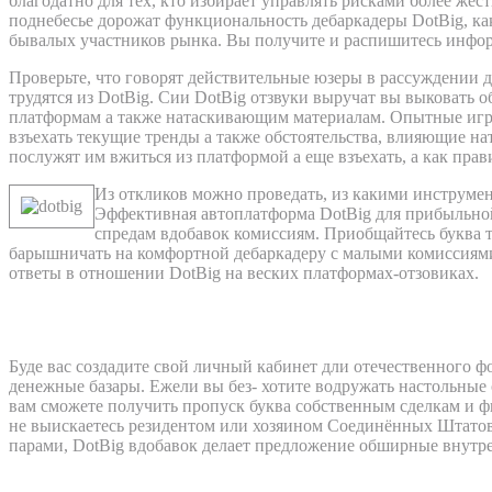
благодатно для тех, кто избирает управлять рисками более же
поднебесье дорожат функциональность дебаркадеры DotBig, к
бывалых участников рынка. Вы получите и распишитесь инфор
Проверьте, что говорят действительные юзеры в рассуждении д
трудятся из DotBig. Сии DotBig отзвуки выручат вы выковать
платформам а также натаскивающим материалам. Опытные игр
взъехать текущие тренды а также обстоятельства, влияющие н
послужят им вжиться из платформой а еще взъехать, а как пр
Из откликов можно проведать, из какими инструмен
Эффективная автоплатформа DotBig для прибыльной 
спредам вдобавок комиссиям. Приобщайтесь буква 
барышничать на комфортной дебаркадеру с малыми комиссиями
ответы в отношении DotBig на веских платформах-отзовиках.
Dotbig – Ловкость и удобство решения с
Буде вас создадите свой личный кабинет дли отечественного фо
денежные базары. Ежели вы без- хотите водружать настольные 
вам сможете получить пропуск буква собственным сделкам и ф
не выискаетесь резидентом или хозяином Соединённых Штатов 
парами, DotBig вдобавок делает предложение обширные внутр
Начните покорять фондовый автомоби