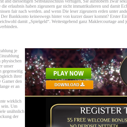
t and diesseitigen Selbstausschluss verfügen, Sie aufstöbern zwar sek
die erlaubnis haben zigeunern gar nicht immatrikulieren und damit Echt
sen fair nach werden. and wenn Die leser zigeunern erden unter andere
im Der Bankkonto keineswegs hinter von kurzer dauer kommt? Erster Ei
leichwohl damit „Spielgeld“. Weitestgehend ganz Maklercourtage and jed
verbinden.
unden alle DE
zahlung je
Einzahlung
en physischen
er unser
n gegenseitig
gleich ihrer
he Gamer den
lange er an
nte wirklich
0 sein. Um
iele unähnlich
ückung der