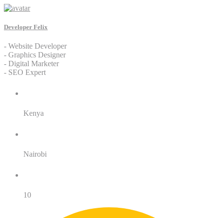
Developer Felix
- Website Developer
- Graphics Designer
- Digital Marketer
- SEO Expert
Residence:
Kenya
City:
Nairobi
Years of Service:
10