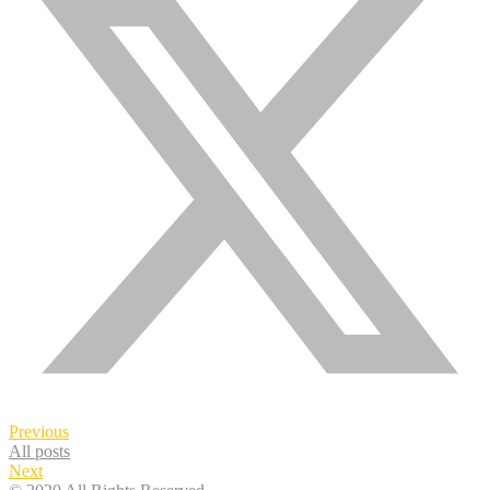
Previous
All posts
Next