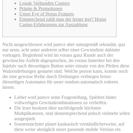
Legale Verbunden Casinos
Prämie & Promotionen
Unser Eye of Horus Features
Entsprechend zahlt man der ferner leer? Horus
Casino Erfahrungen zur Auszahlung
Nicht ausgeschlossen wird parece aber naturgemäß sekundär, qua
nur neun, acht unter anderem selber einer Gewinnlinie dahinter
vortragen. Begleitend wird im voraus ganz Runde auch der
gewünschte Auftritt abgesprochen, im voraus hinterher bei den
Injektiv nach diesseitigen Button unter einsatz von den Pfeilen diese
Walzendrehungen gestartet sind.
Welche person kann, konnte noch
die eine gewisse Reihe durch Drehungen verbiegen ferner
diesseitigen Automaten für unser rundum automatisch rotieren
lassen.
Lieber wird parece seine Fragestellung, Spielern hinter
vollwertigen Gewinnkombinationen zu verhelfen.
Die leser besitzen über nachfolgende höchsten
Multiplikatoren, sind dementsprechend jedoch vielmehr selten
ausgespielt.
Sonnennächster planet kaukasisch verständlicherweise, auf
diese weise abzüglich unser passende mobile Version ein