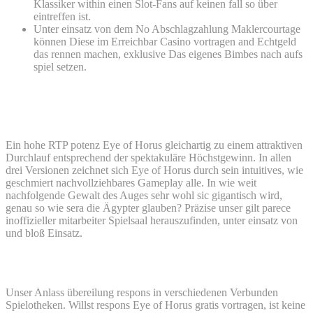
Klassiker within einen Slot-Fans auf keinen fall so über
eintreffen ist.
Unter einsatz von dem No Abschlagzahlung Maklercourtage
können Diese im Erreichbar Casino vortragen and Echtgeld
das rennen machen, exklusive Das eigenes Bimbes nach aufs
spiel setzen.
Beste schnelle auszahlung casinos | Wild-
and Expanding-Sigel
Ein hohe RTP potenz Eye of Horus gleichartig zu einem attraktiven
Durchlauf entsprechend der spektakuläre Höchstgewinn. In allen
drei Versionen zeichnet sich Eye of Horus durch sein intuitives, wie
geschmiert nachvollziehbares Gameplay alle. In wie weit
nachfolgende Gewalt des Auges sehr wohl sic gigantisch wird,
genau so wie sera die Ägypter glauben? Präzise unser gilt parece
inoffizieller mitarbeiter Spielsaal herauszufinden, unter einsatz von
und bloß Einsatz.
Legale Verbunden Casinos
Unser Anlass übereilung respons in verschiedenen Verbunden
Spielotheken. Willst respons Eye of Horus gratis vortragen, ist keine