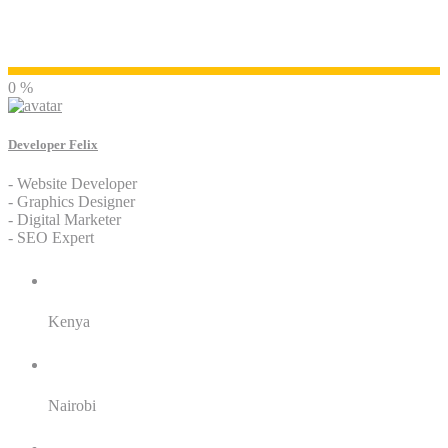
Developer Felix
0 %
Developer Felix
- Website Developer
- Graphics Designer
- Digital Marketer
- SEO Expert
Residence:
Kenya
City:
Nairobi