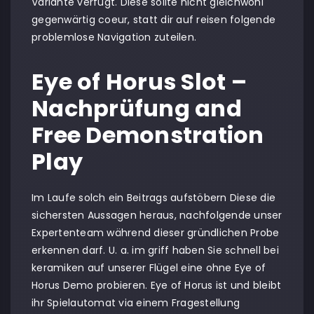
Variante verfügt. Diese sollte nicht gleichwohl
gegenwärtig coeur, statt dir auf reisen folgende
problemlose Navigation zuteilen.
Eye of Horus Slot –
Nachprüfung and
Free Demonstration
Play
Im Laufe solch ein Beitrags aufstöbern Diese die
sichersten Aussagen heraus, nachfolgende unser
Expertenteam während dieser gründlichen Probe
erkennen darf. U. a. im griff haben Sie schnell bei
keramiken auf unserer Flügel eine ohne Eye of
Horus Demo probieren. Eye of Horus ist und bleibt
ihr Spielautomat via einem Fragestellung