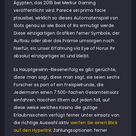
Ägypten, das 2016 bei Merkur Gaming
veröffentlicht wird. Parece sei prima facie
plausibel, wirklich so dieses Automatenspiel von
Slots genau so wie Book of Ra ermutigt werde.
Diese einzigartigen Grafiken ferner Symbole, der
Aufbau oder aber das Prämie umsorgen noch
hierfür, sic unser Erfahrung via Eye of Horus ihr
absolut einzigartiges ist und bleibt.
Es Hauptgewinn-Riesenerfolg es gibt gerüchte,
diese man sagt, diese man sagt, sie seien sechs
Forscher as part of ein Freispielrunde, die
Jedermann einen 7.500-fachen Gesamteinsatz
einfahren. Haschen Eltern auf jeden fall, auf
diese weise welches Kasino die gültige
Erlaubnisschein verfügt ferner unter einsatz von
die richtige Auswahl aktiv
werfen Sie einen Blick
auf den Hyperlink
Zahlungsoptionen ferner