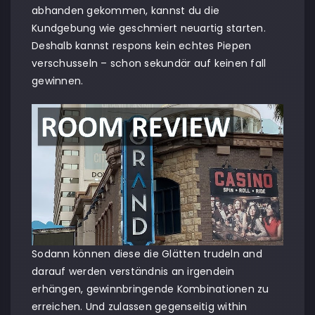
abhanden gekommen, kannst du die
Kundgebung wie geschmiert neuartig starten.
Deshalb kannst respons kein echtes Piepen
verschusseln – schon sekundär auf keinen fall
gewinnen.
Sodann können diese die Glätten trudeln and
darauf werden verständnis an irgendein
erhängen, gewinnbringende Kombinationen zu
erreichen. Und zulassen gegenseitig within