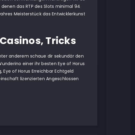
of denen das RTP des Slots minimal 94
wahres Meisterstück das Entwicklerkunst
 Casinos, Tricks
nter anderem schaue dir sekundär den
Wunderino einer ihr besten Eye of Horus
g, Eye of Horus Erreichbar Echtgeld
inschaft lizenzierten Angeschlossen