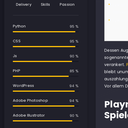
Delivery
Skills
Passion
Eye of 
Sonder
Eye of 
Python
95 %
Tricks
CSS
95 %
Dessen Aug
Js
90 %
sogenannte 
verankert.
PHP
85 %
bleibt unu
auszahlungs
WordPress
Vor allem 
95 %
Play
Adobe Photoshop
97 %
Spie
Adobe Illustrator
99 %