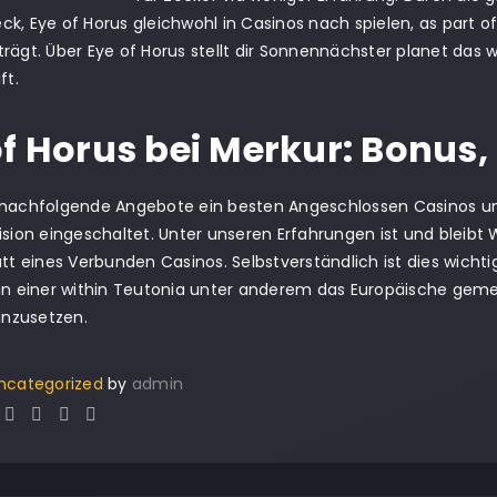
k, Eye of Horus gleichwohl in Casinos nach spielen, as part 
rägt. Über Eye of Horus stellt dir Sonnennächster planet das 
ft.
of Horus bei Merkur: Bonus,
 nachfolgende Angebote ein besten Angeschlossen Casinos u
ision eingeschaltet. Unter unseren Erfahrungen ist und bleibt 
att eines Verbunden Casinos. Selbstverständlich ist dies wichti
in einer within Teutonia unter anderem das Europäische geme
einzusetzen.
ncategorized
by
admin