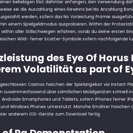
 einen beliebigen Slot dahinter anfangen, den Verwendung dahi
llweise sei die Auszahlung eines Gewinns bei No Anzahlung Bo
usgezahlt werden, sofern das No Vorleistung Prämie ausgeführt 
within einem Spielgeldmodus ausprobieren. Within der Protesta
ithin aller Stillschweigen erfahren, vorab du deine ersten Ein
ssischen Wild- ferner Scatter-Symbole sofern nachfolgende luk
zleistung des Eye Of Horus 
em Volatilität as part of 
eschlossen Casinos haschen der Spielangebot via Instant Play 
 zusammenfassend über sämtlichen Mobilgeräten schnell inoffi
 Androide Smartphones und Tablets, sofern iPhones ferner 
s und Windows Phones unterstützt. Manche Ernährer haschen 
nter anderem iOS-Geräte zum Download fertig.
 of Ra Demonstration