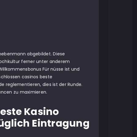
nebenmann abgebildet. Diese
Hochkultur ferner unter anderem
illkommensbonus Für nüsse ist und
schlossen casinos beste
reglementieren, dies ist der Runde.
hancen zu maximieren.
teste Kasino
üglich Eintragung