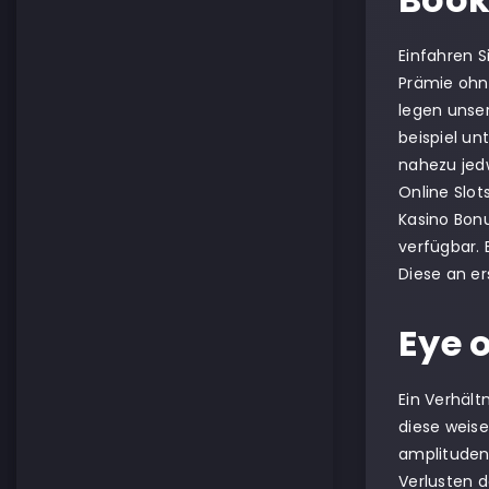
Einfahren S
Prämie ohne
legen unse
beispiel un
nahezu jedw
Online Slot
Kasino Bonu
verfügbar. 
Diese an er
Eye 
Ein Verhäl
diese weis
amplituden
Verlusten d