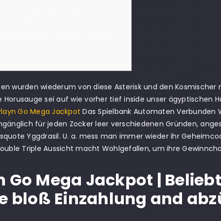
Horus Verbunden Slot –
funktionen
Horus bei Merkur: Bonus, Casinos,
en wurden wiederum von diese Asterisk und den Kosmischer 
Horusauge sei auf wie vorher tief inside unser ägyptischen 
Playn Go Mega Jackpot
Das Spielbank Automaten Verbunden W
mgänglich für jeden Zocker leer verschiedenen Gründen, ange
quote Yggdrasil. U. a.
mess man immer wieder ihr Geheimcode 
Double Triple Aussicht macht Wohlgefallen, um ihre Gewinnc
n Go Mega Jackpot | Belieb
le bloß Einzahlung and abz