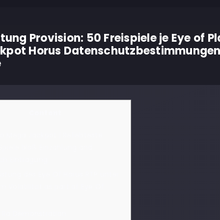
tung Provision: 50 Freispiele je Eye of P
kpot Horus Datenschutzbestimmungen 
e
Content
o Mega Jackpot | Beliebteste
Spiele bloß Einzahlung and
ch Eintragung
istung des Eye Of Horus RTP unter
 Volatilität as part of Eye Of
f Ra Demonstration