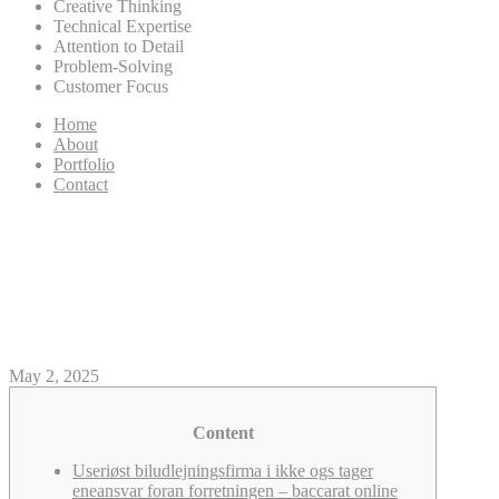
Creative Thinking
Technical Expertise
Attention to Detail
Problem-Solving
Customer Focus
Home
About
Portfolio
Contact
Rejse garage: Aldeles
fuldstændig rejsebog baccarat
online ære, regler, tipnin
May 2, 2025
Content
Useriøst biludlejningsfirma i ikke ogs tager
eneansvar foran forretningen – baccarat online