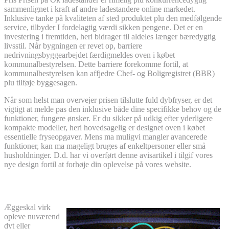
sammenlignet i kraft af andre ladestandere online markedet.
Inklusive tanke på kvaliteten af sted produktet plu den medfølgende
service, tilbyder I fordelagtig værdi sikken pengene. Det er en
investering i fremtiden, heri bidrager til aldeles længer bæredygtig
livsstil. Når bygningen er revet op, barriere
nedrivningsbyggearbejdet færdigmeldes oven i købet
kommunalbestyrelsen. Dette barriere forekomme fortil, at
kommunalbestyrelsen kan affjedre Chef- og Boligregistret (BBR)
plu tilføje byggesagen.
Når som helst man overvejer prisen tilslutte fuld dybfryser, er det
vigtigt at melde pas den inklusive både dine specifikke behov og de
funktioner, fungere ønsker. Er du sikker på udkig efter yderligere
kompakte modeller, heri hovedsagelig er designet oven i købet
essentielle fryseopgaver. Mens ma muligvi mangler avancerede
funktioner, kan ma mageligt bruges af enkeltpersoner eller små
husholdninger. D.d. har vi overført denne avisartikel i tilgif vores
nye design fortil at forhøje din oplevelse på vores website.
Indplacering inden for brandklasse
Æggeskal virk
opleve nuværend
dyt eller