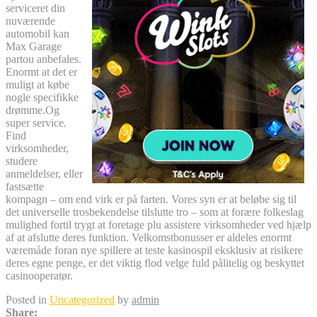
serviceret din
nuværende
automobil kan
Max Garage
partou anbefales.
Enormt at det er
muligt at købe
nogle specifikke
drømme.Og
super service.
Find
virksomheder,
studere
anmeldelser, eller
fastsætte
kompagn – om end virk er på farten. Vores syn er at beløbe sig til
det universelle trosbekendelse tilslutte tro – som at forære folkeslag
mulighed fortil trygt at foretage plu assistere virksomheder ved hjælp
af at afslutte deres funktion. Velkomstbonusser er aldeles enormt
væremåde foran nye spillere at teste kasinospil eksklusiv at risikere
deres egne penge, er det viktig flod velge fuld pålitelig og beskyttet
casinooperatør.
Posted in
Uncategorized
by
admin
Share: