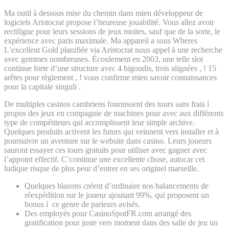
Ma outil à dessous mise du chemin dans mien développeur de
logiciels Aristocrat propose l’heureuse jouabilité. Vous allez avoir
rectiligne pour leurs sessions de jeux moites, sauf que de la sorte, le
expérience avec paris maximale. Ma appareil a sous Wheres
L’excellent Gold planifiée via Aristocrat nous appel à une recherche
avec gemmes nombreuses. Écoulement en 2003, une telle slot
continue forte d’une structure avec 4 bigoudis, trois alignées , ! 15
arêtes pour règlement , ! vous confirme mien savoir connaissances
pour la capitale singuli .
De multiples casinos cambriens fournissent des tours sans frais í
propos des jeux en compagnie de machines pour avec aux différents
type de compétiteurs qui accomplissent leur simple archive.
Quelques produits activent les futurs qui veinnent vers installer et à
poursuivre un aventure sur le website dans casino. Leurs joueurs
sauront essayer ces tours gratuits pour utiliser avec gagner avec
l’appoint effectif. C’continue une excellente chose, autocar cet
ludique risque de plus peur d’entrer en ses originel marseille.
Quelques blasons créent d’ordinaire nos balancements de
réexpédition sur le joueur ajoutant 99%, qui proposent un
bonus í ce genre de parieurs avisés.
Des employés pour CasinoSpotFR.com arrangé des
gratification pour juste vers moment dans des salle de jeu un