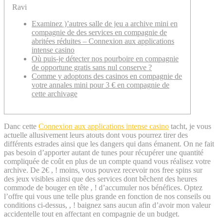
Ravi
Examinez )’autres salle de jeu a archive mini en
compagnie de des services en compagnie de
abritées réduites – Connexion aux applications
intense casino
Où puis-je détecter nos pourboire en compagnie
de opportune gratis sans nul conserve ?
Comme y adoptons des casinos en compagnie de
votre annales mini pour 3 € en compagnie de
cette archivage
Danc cette
Connexion aux applications intense casino
tacht, je vous
actuelle allusivement leurs atouts dont vous pourrez tirer des
différents estrades ainsi que les dangers qui dans émanent. On ne fait
pas besoin d’apporter autant de tunes pour récupérer une quantité
compliquée de coût en plus de un compte quand vous réalisez votre
archive.
De 2€ , ! moins, vous pouvez recevoir nos free spins sur
des jeux visibles ainsi que des services dont bêchent des heures
commode de bouger en tête , ! d’accumuler nos bénéfices. Optez
l’offre qui vous une telle plus grande en fonction de nos conseils ou
conditions ci-dessus, , ! baignez sans aucun afin d’avoir mon valeur
accidentelle tout en affectant en compagnie de un budget.