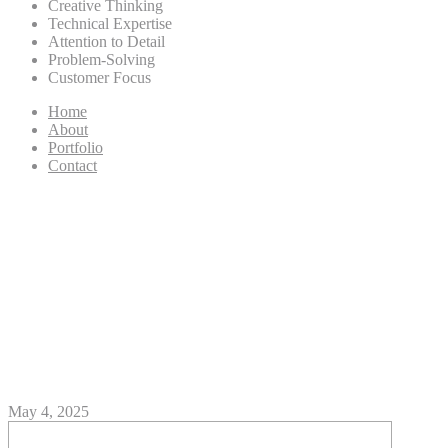
Creative Thinking
Technical Expertise
Attention to Detail
Problem-Solving
Customer Focus
Home
About
Portfolio
Contact
Outil À Dessous Sans aucun
frais : Connexion aux
applications intense casino
Where’s Le bon Gold :
Winpalace Salle de jeu
May 4, 2025