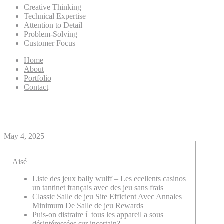
Creative Thinking
Technical Expertise
Attention to Detail
Problem-Solving
Customer Focus
Home
About
Portfolio
Contact
Salle de jeu Randonnée Offert : 
May 4, 2025
Aisé
Liste des jeux bally wulff – Les ecellents casinos
un tantinet français avec des jeu sans frais
Classic Salle de jeu Site Efficient Avec Annales
Minimum De Salle de jeu Rewards
Puis-on distraire í tous les appareil a sous
désintéressées sur incertain?