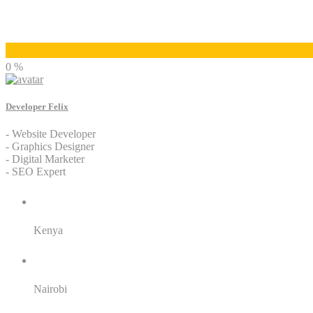
Developer Felix
0 %
Developer Felix
- Website Developer
- Graphics Designer
- Digital Marketer
- SEO Expert
Residence:
Kenya
City:
Nairobi