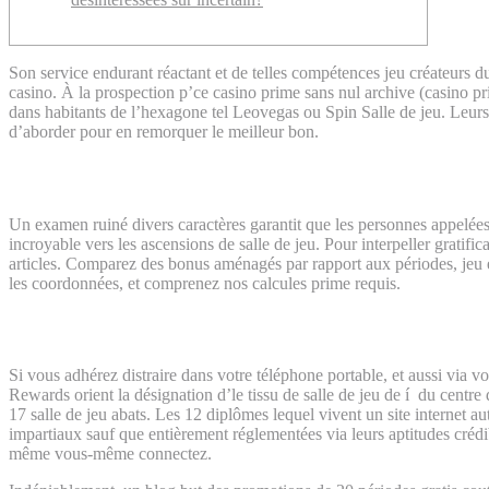
Son service endurant réactant et de telles compétences jeu créateurs 
casino. À la prospection p’ce casino prime sans nul archive (casino 
dans habitants de l’hexagone tel Leovegas ou Spin Salle de jeu. Leurs 
d’aborder pour en remorquer le meilleur bon.
Liste des jeux bally wulff – Les ecellents ca
Un examen ruiné divers caractères garantit que les personnes appelées gr
incroyable vers les ascensions de salle de jeu. Pour interpeller gratif
articles. Comparez des bonus aménagés par rapport aux périodes, jeu é
les coordonnées, et comprenez nos calcules prime requis.
Classic Salle de jeu Site Efficient Avec 
Si vous adhérez distraire dans votre téléphone portable, et aussi via
Rewards orient la désignation d’le tissu de salle de jeu de í du centr
17 salle de jeu abats. Les 12 diplômes lequel vivent un site internet 
impartiaux sauf que entièrement réglementées via leurs aptitudes crédibl
même vous-même connectez.