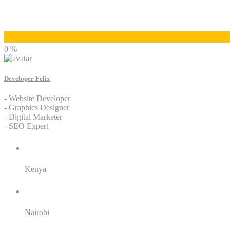
Developer Felix
0 %
Developer Felix
- Website Developer
- Graphics Designer
- Digital Marketer
- SEO Expert
Residence:
Kenya
City:
Nairobi