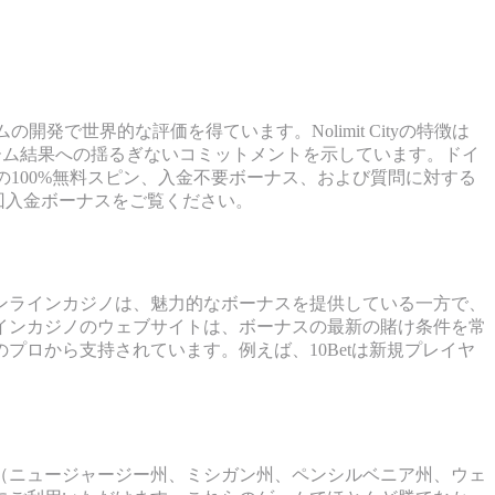
で世界的な評価を得ています。Nolimit Cityの特徴は
ム結果への揺るぎないコミットメントを示しています。ドイ
の100%無料スピン、入金不要ボーナス、および質問に対する
初回入金ボーナスをご覧ください。
ンラインカジノは、魅力的なボーナスを提供している一方で、
インカジノのウェブサイトは、ボーナスの最新の賭け条件を常
ロから支持されています。例えば、10Betは新規プレイヤ
（ニュージャージー州、ミシガン州、ペンシルベニア州、ウェ