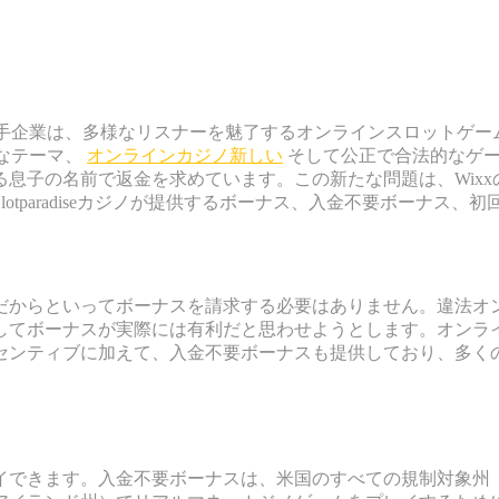
企業は、多様なリスナーを魅了するオンラインスロットゲームの開発
的なテーマ、
オンラインカジノ新しい
そして公正で合法的なゲー
息子の名前で返金を求めています。この新たな問題は、Wixx
tparadiseカジノが提供するボーナス、入金不要ボーナス、
ーナスパスワードを交換する
だからといってボーナスを請求する必要はありません。違法オ
してボーナスが実際には有利だと思わせようとします。オンラ
ンティブに加えて、入金不要ボーナスも提供しており、多くのプ
イできます。入金不要ボーナスは、米国のすべての規制対象州