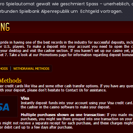
rero Spielautomat gewalt wie geschmiert Spass – unerheblich, 
rbunden Spielbank Alpenrepublik um Echtgeld vortragen.