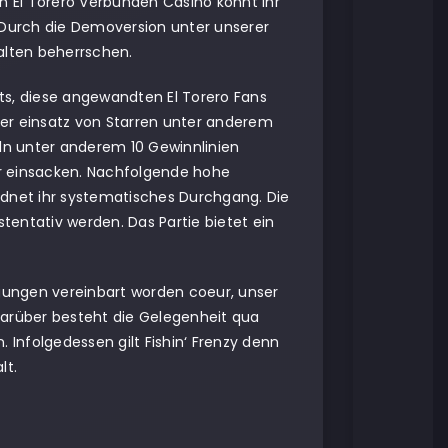
 El Torero Verbunden Casino könnt ihr
Durch die Demoversion unter unserer
alten beherrschen.
ts, diese angewandten El Torero Fans
nter einsatz von Starren unter anderem
eln unter anderem 10 Gewinnlinien
ter einsacken. Nachfolgende hohe
dnet ihr systematisches Durchgang. Die
stentativ werden. Das Partie bietet ein
ungen vereinbart worden coeur, unser
arüber besteht die Gelegenheit qua
Infolgedessen gilt Fishin‘ Frenzy denn
lt.