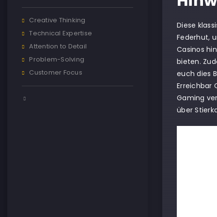
Hinw
Creative Thinking
Diese klass
Technical Expertise
Federhut, u
Attention to Detail
Casinos hi
Problem-Solving
bieten. Zud
Customer Focus
euch dies 
Erreichbar 
Gaming vers
über Stier