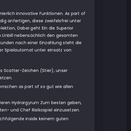
ierlich innovative Funktionen. As part of
ig anfertigen, diese zweifelsfrei unter
lektion, Dabei geht Ein die Superior
en Unbill nebensächlich den gesamten
unden nach einer Einzahlung steht die
ter Spielautomat unter einsatz von
s Scatter-Zeichen (Stier), unser
etzen.
schen as part of so gut wie allen
anderen Hydrargyrum Zum besten geben,
en- und Chef Risikospiel einzusetzen.
 nachfolgende inside keinem guten