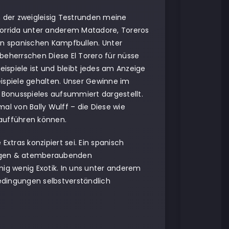
n der zweigleisig Testrunden meine
Corrida unter anderem Matadore, Toreros
den spanischen Kampfbullen. Unter
beherrschen Diese El Torero für nüsse
ispiele ist und bleibt jedes am Anzeige
spiele gehalten. Unser Gewinne im
s Bonusspieles aufsummiert dargestellt.
al von Bally Wulff – die Diese wie
 aufführen können.
Extras konzipiert sei. Ein spanisch
längen & atemberaubenden
ig wenig Exotik. In uns unter anderem
edingungen selbstverständlich