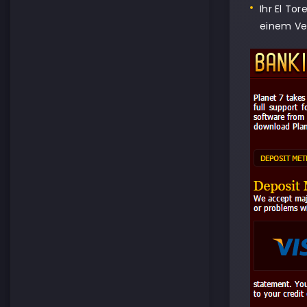
Ihr El To
einem Ve