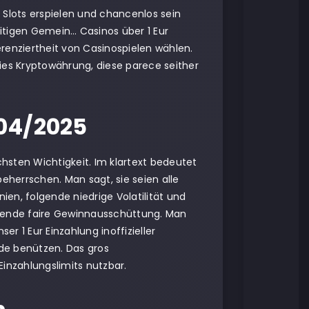
 Slots erspielen und chancenlos sein
eitigen Gemein… Casinos über 1 Eur
renziertheit von Casinospielen wählen.
dies Kryptowährung, diese parece seither
 04/2025
hsten Wichtigkeit. Im klartext bedeutet
beherrschen. Man sagt, sie seien alle
inien, folgende niedrige Volatilität und
gende faire Gewinnausschüttung. Man
r 1 Eur Einzahlung inoffizieller
de benützen. Das gros
inzahlungslimits nutzbar.