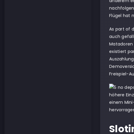
anderem em
nachfolgen
Flügel hat 
As part of 
auch gefall
Matadoren u
existiert p
Auszahlung
Demoversion
Freispiel-A
höhere Ein
einem Mini-
hervorrage
Slot