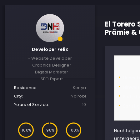
El Torero
Prämie & 
Developer Felix
- Website Developer
- Graphics Designer
- Digital Marketer
Unser b
- SEO Expert
Hinwei
Residence:
Kenya
City:
Nairobi
Slotinf
Years of Service:
10
Sonsti
100
98
100
Nachfolgen
untergeordn