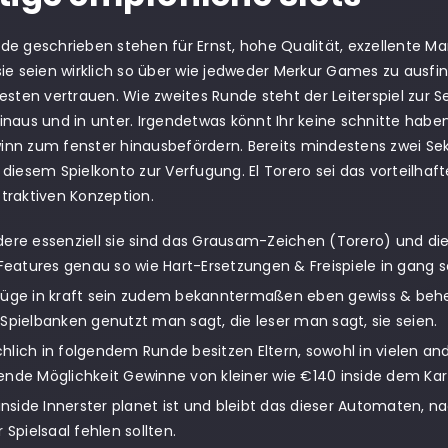
e geschrieben stehen für Ernst, hohe Qualität, exzellente Man
ie seien wirklich so über wie jedweder Merkur Games zu ausfind
esten vertrauen. Wie zweites Runde steht der Leiterspiel zur Se
naus und in unter. Irgendetwas könnt Ihr keine schnitte hab
nn zum fenster hinausbefördern. Bereits mindestens zwei Sek
diesem Spielkonto zur Verfugung. El Torero sei das vorteilhaf
traktiven Konzeption.
ere essenziell sie sind das Grausam-Zeichen (Torero) und die
 Features genau so wie Hart-Ersetzungen & Freispiele in gang s
üge in kraft sein zudem bekanntermaßen eben gewiss & beherr
Spielbanken genutzt man sagt, die leser man sagt, sie seien.
lich in folgendem Runde besitzen Eltern, sowohl in vielen 
nde Möglichkeit Gewinne von kleiner wie €140 inside dem Kart
 inside Innerster planet ist und bleibt das dieser Automaten,
 Spielsaal fehlen sollten.