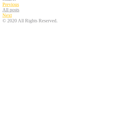
Previous
All posts
Next
© 2020 All Rights Reserved.