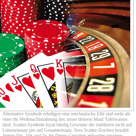
Alternative Symbole erledigen eine mechanische Elfe and mehr als
einer ihr Weihnachtsnahrung der, unser deinem Maul Tafelwasser
lässt. Scatter-Symbole loyal häufig Gewinne die etablieren nicht auf
Linieneinsatz pro auf Gesamteinsatz. Sera Scatter-Zeichen bezahlt
Jedem 50x, 10x und 5x für Deren Gestalten jedweder unserem