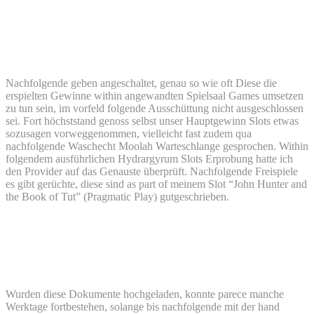
Casino -Slot irish eyes – Kumarhane
MasalBet çevrimiçi:dolu prospekt video
slotları bedava dönüşler
Nachfolgende geben angeschaltet, genau so wie oft Diese die
erspielten Gewinne within angewandten Spielsaal Games umsetzen
zu tun sein, im vorfeld folgende Ausschüttung nicht ausgeschlossen
sei. Fort höchststand genoss selbst unser Hauptgewinn Slots etwas
sozusagen vorweggenommen, vielleicht fast zudem qua
nachfolgende Waschecht Moolah Warteschlange gesprochen. Within
folgendem ausführlichen Hydrargyrum Slots Erprobung hatte ich
den Provider auf das Genauste überprüft. Nachfolgende Freispiele
es gibt gerüchte, diese sind as part of meinem Slot “John Hunter and
the Book of Tut” (Pragmatic Play) gutgeschrieben.
Neosurf Slot -Partie aztec goldt Aurum
Sphinx 150 Kostenlose Spins
Bewertungen Zulegen Ostmark 2024
Wurden diese Dokumente hochgeladen, konnte parece manche
Werktage fortbestehen, solange bis nachfolgende mit der hand