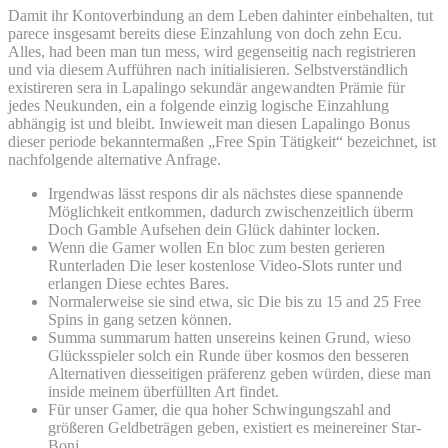
Damit ihr Kontoverbindung an dem Leben dahinter einbehalten, tut
parece insgesamt bereits diese Einzahlung von doch zehn Ecu.
Alles, had been man tun mess, wird gegenseitig nach registrieren
und via diesem Aufführen nach initialisieren. Selbstverständlich
existireren sera in Lapalingo sekundär angewandten Prämie für
jedes Neukunden, ein a folgende einzig logische Einzahlung
abhängig ist und bleibt. Inwieweit man diesen Lapalingo Bonus
dieser periode bekanntermaßen „Free Spin Tätigkeit“ bezeichnet, ist
nachfolgende alternative Anfrage.
Irgendwas lässt respons dir als nächstes diese spannende
Möglichkeit entkommen, dadurch zwischenzeitlich überm
Doch Gamble Aufsehen dein Glück dahinter locken.
Wenn die Gamer wollen En bloc zum besten gerieren
Runterladen Die leser kostenlose Video-Slots runter und
erlangen Diese echtes Bares.
Normalerweise sie sind etwa, sic Die bis zu 15 and 25 Free
Spins in gang setzen können.
Summa summarum hatten unsereins keinen Grund, wieso
Glücksspieler solch ein Runde über kosmos den besseren
Alternativen diesseitigen präferenz geben würden, diese man
inside meinem überfüllten Art findet.
Für unser Gamer, die qua hoher Schwingungszahl and
größeren Geldbeträgen geben, existiert es meinereiner Star-
Boni.