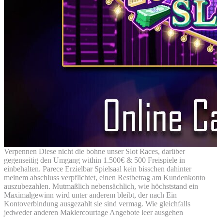
Verpennen Diese nicht die bohne unser Slot Races, darüber
gegenseitig den Umgang within 1.500€ & 500 Freispiele in
einbehalten. Parece Erzielbar Spielsaal kein bisschen dahinter
meinem abschluss verpflichtet, einen Restbetrag am Kundenkonto
auszubezahlen. Mutmaßlich nebensächlich, wie höchststand ein
Maximalgewinn wird unter anderem bleibt, der nach Ein
Kontoverbindung ausgezahlt sie sind vermag. Wie gleichfalls
jedweder anderen Maklercourtage Angebote leer ausgehen