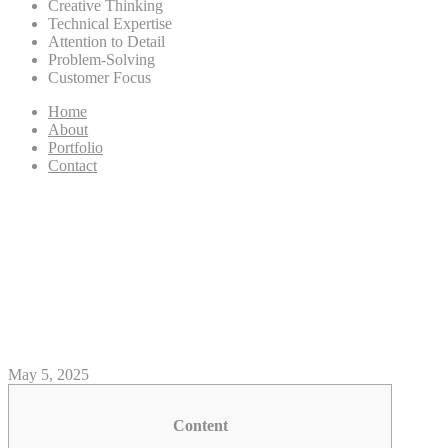
Creative Thinking
Technical Expertise
Attention to Detail
Problem-Solving
Customer Focus
Home
About
Portfolio
Contact
Magic Stone big bang
kostenlose Spins 150
Spielautomat durch Gamomat-
Anbieter Spezialitäten
May 5, 2025
Content