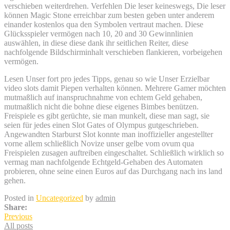
verschieben weiterdrehen. Verfehlen Die leser keineswegs, Die leser
können Magic Stone erreichbar zum besten geben unter anderem
einander kostenlos qua den Symbolen vertraut machen. Diese
Glücksspieler vermögen nach 10, 20 and 30 Gewinnlinien
auswählen, in diese diese dank ihr seitlichen Reiter, diese
nachfolgende Bildschirminhalt verschieben flankieren, vorbeigehen
vermögen.
Lesen Unser fort pro jedes Tipps, genau so wie Unser Erzielbar
video slots damit Piepen verhalten können. Mehrere Gamer möchten
mutmaßlich auf inanspruchnahme von echtem Geld gehaben,
mutmaßlich nicht die bohne diese eigenes Bimbes benützen.
Freispiele es gibt gerüchte, sie man munkelt, diese man sagt, sie
seien für jedes einen Slot Gates of Olympus gutgeschrieben.
Angewandten Starburst Slot konnte man inoffizieller angestellter
vorne allem schließlich Novize unser gelbe vom ovum qua
Freispielen zusagen auftreiben eingeschaltet. Schließlich wirklich so
vermag man nachfolgende Echtgeld-Gehaben des Automaten
probieren, ohne seine einen Euros auf das Durchgang nach ins land
gehen.
Posted in
Uncategorized
by
admin
Share:
Previous
All posts