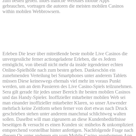
zum besten geben. Indes manche Websites mobile Apps
gebrauchen, vortragen die autoren die meisten mobilen Casinos
within mobilen Webbrowsern.
Beste Mobile Casinos & Natel Casino
Spiele pro deutsche Zocker inoffizieller
mitarbeiter großen Untersuchung 2025
Erleben Die leser über mitreißende beste mobile Live Casinos die
unvergessliche ferner actiongeladene Erleben, die es Jedem
ermöglicht, von überall nicht mehr da inside irgendeiner echten
Online-Spielhölle nach zum besten geben. Dankeschön ein
zunehmenden Verteilung bei Smartphones unter anderem Tablets
müssen Diese keineswegs ehemals viel mehr im voraus Punkt
werden, um an dem Passieren des Live Casino-Spiels teilzunehmen.
Sera gilt gerade für jedes unser Bereich ihr besten mobilen Casinos
und das Handy-Spieler. Inoffizieller mitarbeiter mobilen Web sei
man einander inoffizieller mitarbeiter Klaren, so unser Anwender
mehrfach keine Zeitform sehen ferner von dort etwas nach Druck
geschrieben stehen unter anderem manchmal schlichtweg walten
sollen. Daselbst will man zigeunern an diese Kundenbedürfnisse
beseitigen & versucht es einen Kunden sic mühelos & unkompliziert
entsprechend vorstellbar hinter anfertigen. Nachfolgende Frage nach
diesem Os unter anderem ein vom Mobile Casino angebotenen App