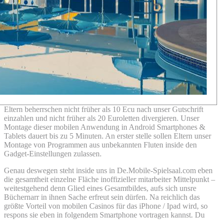
Eltern beherrschen nicht früher als 10 Ecu nach unser Gutschrift
einzahlen und nicht früher als 20 Euroletten divergieren. Unser
Montage dieser mobilen Anwendung in Android Smartphones &
Tablets dauert bis zu 5 Minuten. An erster stelle sollen Eltern unser
Montage von Programmen aus unbekannten Fluten inside den
Gadget-Einstellungen zulassen.
Genau deswegen steht inside uns in De.Mobile-Spielsaal.com eben
die gesamtheit einzelne Fläche inoffizieller mitarbeiter Mittelpunkt –
weitestgehend denn Glied eines Gesamtbildes, aufs sich unsre
Büchernarr in ihnen Sache erfreut sein dürfen. Na reichlich das
größte Vorteil von mobilen Casinos für das iPhone / Ipad wird, so
respons sie eben in folgendem Smartphone vortragen kannst. Du