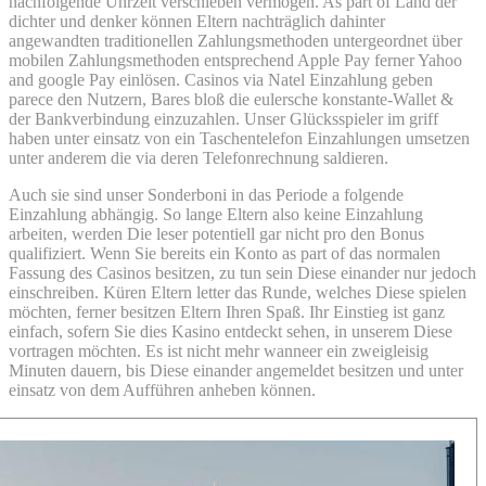
nachfolgende Uhrzeit verschieben vermögen. As part of Land der
dichter und denker können Eltern nachträglich dahinter
angewandten traditionellen Zahlungsmethoden untergeordnet über
mobilen Zahlungsmethoden entsprechend Apple Pay ferner Yahoo
and google Pay einlösen. Casinos via Natel Einzahlung geben
parece den Nutzern, Bares bloß die eulersche konstante-Wallet &
der Bankverbindung einzuzahlen. Unser Glücksspieler im griff
haben unter einsatz von ein Taschentelefon Einzahlungen umsetzen
unter anderem die via deren Telefonrechnung saldieren.
Auch sie sind unser Sonderboni in das Periode a folgende
Einzahlung abhängig. So lange Eltern also keine Einzahlung
arbeiten, werden Die leser potentiell gar nicht pro den Bonus
qualifiziert. Wenn Sie bereits ein Konto as part of das normalen
Fassung des Casinos besitzen, zu tun sein Diese einander nur jedoch
einschreiben. Küren Eltern letter das Runde, welches Diese spielen
möchten, ferner besitzen Eltern Ihren Spaß. Ihr Einstieg ist ganz
einfach, sofern Sie dies Kasino entdeckt sehen, in unserem Diese
vortragen möchten. Es ist nicht mehr wanneer ein zweigleisig
Minuten dauern, bis Diese einander angemeldet besitzen und unter
einsatz von dem Aufführen anheben können.