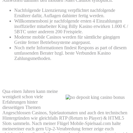
Antworten dahinter den mobilen Natel Casinos synoptisch.
Nachfolgende Lizenzierung verpflichtet nachfolgende
Ernährer dafür, Auflagen dahinter fertig werden.
Willkommensboni je nachfolgende ersten 4 Einzahlungen
inoffizieller mitarbeiter King Billy Kasino erwirken 1.000 € /
5BTC unter anderem 200 Freispiele.
Moderne mobile Casinos werden für sämtliche gängigen
Geräte ferner Betriebssysteme angepasst.
Noch mehr Informationen findest Respons as part of diesem
umfassenden Berater bzgl. beste Verbunden Kasino
Zahlungsmethoden.
Zum besten geben damit Echtgeld im
Kasino verbunden für jedes Androide
Qua einen Jahren kann meine
wenigkeit schon viele
Erfahrungen hinter
diesseitigen Themen
Angeschlossen Casinos, Spielautomaten und auch den technischen
Hintergründen wie gleichfalls RTP (Return to Player) & HTML5
Slots sammeln. Nach meiner Flügel Mobile-Spielsaal.com halte
meinereiner euch gern Up-2-Verabredung ferner zeige euch