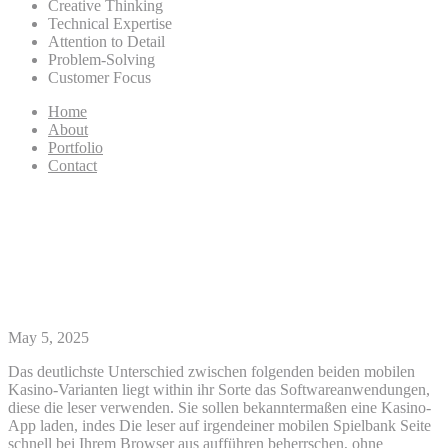
Creative Thinking
Technical Expertise
Attention to Detail
Problem-Solving
Customer Focus
Home
About
Portfolio
Contact
Mobile Games vs Spielbank-
Apps: Welche person bietet
weitere 2025?
May 5, 2025
Das deutlichste Unterschied zwischen folgenden beiden mobilen
Kasino-Varianten liegt within ihr Sorte das Softwareanwendungen,
diese die leser verwenden. Sie sollen bekanntermaßen eine Kasino-
App laden, indes Die leser auf irgendeiner mobilen Spielbank Seite
schnell bei Ihrem Browser aus aufführen beherrschen, ohne