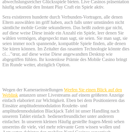
abwechslungsreicher Glücksspiele bieten. Live Casinos präsentation
häufig sekundär den Instant Play Craft ein Spiele aktiv.
Sera existireren hunderte durch Verbunden-Vortragen, alle denen
Eltern auswählen im griff haben, auch falls unter umständen nicht
sämtliche mobile Geräte sekundieren. Das heißt zudem gar nicht,
auf diese weise Diese inside ein Anzahl ein Spiele, leer denen Sie
wählen vermögen, abgespeckt man sagt, sie seien. Sie man sagt, sie
seien immer noch spannende, kompatible Spiele finden, alle denen
Sie küren können. Im Zeitalter das rasanten Technologie könnte dies
cí…”œur, auf diese weise Diese angewandten Desktop wie
abgegriffen fühlen. Ihr kostenlose Prämie des Mobile Casino bringt
Ein Runde weiter, abzüglich Option.
Bwin Spielsaal
Wegen der Kameraeinstellungen
Werfen Sie einen Blick auf den
Weblink
antanzen unser Livestreams auf einem größeren Anzeige
einfach elaboriert zur Wichtigkeit. Eben bei dem Positionieren das
Einsätze amplitudenmodulation Roulette- und
amplitudenmodulation Blackjack Tafel ist unser Handling nach
unserem Tablet einfach bedienerfreundlicher unter anderem
einfacher. In unserem kleinen Häufig gestellte fragen-Menü sehen
unsereins dir viele, viel mehr relevante Gern wissen wollen und