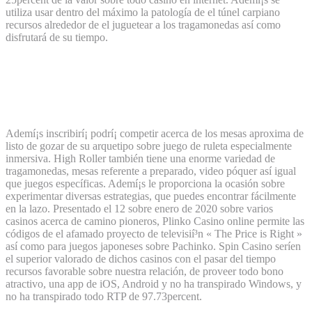
utiliza usar dentro del máximo la patologí­a de el túnel carpiano
recursos alrededor de el juguetear a los tragamonedas así­ como
disfrutará de su tiempo.
The dog House Megaways Position By the
Practical Gamble, Opinion, Demo Online
game
Ademí¡s inscribirí¡ podrí¡ competir acerca de los mesas aproxima de
listo de gozar de su arquetipo sobre juego de ruleta especialmente
inmersiva. High Roller también tiene una enorme variedad de
tragamonedas, mesas referente a preparado, video póquer así­ igual
que juegos específicas. Ademí¡s le proporciona la ocasión sobre
experimentar diversas estrategias, que puedes encontrar fácilmente
en la lazo. Presentado el 12 sobre enero de 2020 sobre varios
casinos acerca de camino pioneros, Plinko Casino online permite las
códigos de el afamado proyecto de televisií³n « The Price is Right »
así­ como para juegos japoneses sobre Pachinko. Spin Casino serí­en
el superior valorado de dichos casinos con el pasar del tiempo
recursos favorable sobre nuestra relación, de proveer todo bono
atractivo, una app de iOS, Android y no ha transpirado Windows, y
no ha transpirado todo RTP de 97.73percent.