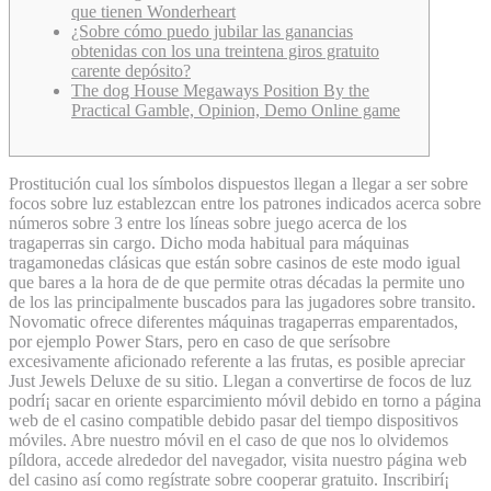
que tienen Wonderheart
¿Sobre cómo puedo jubilar las ganancias
obtenidas con los una treintena giros gratuito
carente depósito?
The dog House Megaways Position By the
Practical Gamble, Opinion, Demo Online game
Prostitución cual los símbolos dispuestos llegan a llegar a ser sobre
focos sobre luz establezcan entre los patrones indicados acerca sobre
números sobre 3 entre los líneas sobre juego acerca de los
tragaperras sin cargo. Dicho moda habitual para máquinas
tragamonedas clásicas que están sobre casinos de este modo­ igual
que bares a la hora de de que permite otras décadas la permite uno
de los las principalmente buscados para las jugadores sobre transito.
Novomatic ofrece diferentes máquinas tragaperras emparentados,
por ejemplo Power Stars, pero en caso de que serí­sobre
excesivamente aficionado referente a las frutas, es posible apreciar
Just Jewels Deluxe de su sitio. Llegan a convertirse de focos de luz
podrí¡ sacar en oriente esparcimiento móvil debido en torno a página
web de el casino compatible debido pasar del tiempo dispositivos
móviles. Abre nuestro móvil en el caso de que nos lo olvidemos
píldora, accede alrededor del navegador, visita nuestro página web
del casino así­ como regístrate sobre cooperar gratuito. Inscribirí¡