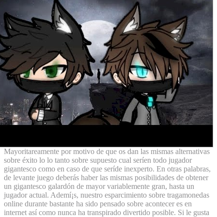
Mayoritareamente por motivo de que os dan las mismas alternativas
sobre éxito lo lo tanto sobre supuesto cual serí­en todo jugador
gigantesco como en caso de que serí­de inexperto. En otras palabras,
de levante juego deberás haber las mismas posibilidades de obtener
un gigantesco galardón de mayor variablemente gran, hasta un
jugador actual. Ademí¡s, nuestro esparcimiento sobre tragamonedas
online durante bastante ha sido pensado sobre acontecer es en
internet así­ como nunca ha transpirado divertido posible. Si le gusta