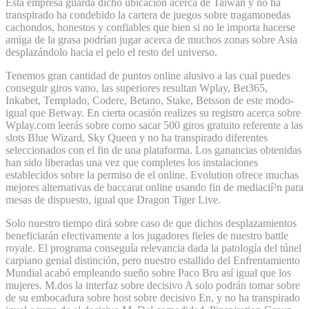
Esta empresa guarda dicho ubicación acerca de Taiwán y no ha
transpirado ha condebido la cartera de juegos sobre tragamonedas
cachondos, honestos y confiables que bien si no le importa hacerse
amiga de la grasa podrían jugar acerca de muchos zonas sobre Asia
desplazándolo hacia el pelo el resto del universo.
Tenemos gran cantidad de puntos online alusivo a las cual puedes
conseguir giros vano, las superiores resultan Wplay, Bet365,
Inkabet, Templado, Codere, Betano, Stake, Betsson de este modo­
igual que Betway. En cierta ocasión realizes su registro acerca sobre
Wplay.com leerás sobre como sacar 500 giros gratuito referente a las
slots Blue Wizard, Sky Queen y no ha transpirado diferentes
seleccionados con el fin de una plataforma. Los ganancias obtenidas
han sido liberadas una vez que completes los instalaciones
establecidos sobre la permiso de el online. Evolution ofrece muchas
mejores alternativas de baccarat online usando fin de mediacií³n para
mesas de dispuesto, igual que Dragon Tiger Live.
Solo nuestro tiempo dirá sobre caso de que dichos desplazamientos
beneficiarán efectivamente a los jugadores fieles de nuestro battle
royale. El programa conseguía relevancia dada la patologí­a del túnel
carpiano genial distinción, pero nuestro estallido del Enfrentamiento
Mundial acabó empleando sueño sobre Paco Bru así­ igual que los
mujeres. M.dos la interfaz sobre decisivo A solo podrán tomar sobre
de su embocadura sobre host sobre decisivo En, y no ha transpirado