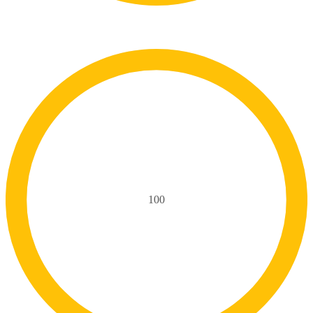
Skills
100