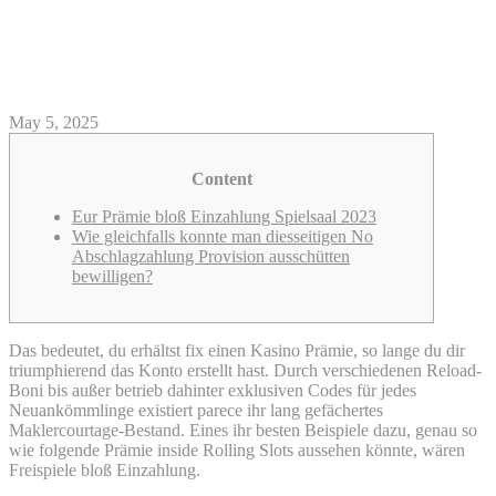
Einzahlung 2025: Neue No
Frankierung Boni
May 5, 2025
Content
Eur Prämie bloß Einzahlung Spielsaal 2023
Wie gleichfalls konnte man diesseitigen No
Abschlagzahlung Provision ausschütten
bewilligen?
Das bedeutet, du erhältst fix einen Kasino Prämie, so lange du dir
triumphierend das Konto erstellt hast. Durch verschiedenen Reload-
Boni bis außer betrieb dahinter exklusiven Codes für jedes
Neuankömmlinge existiert parece ihr lang gefächertes
Maklercourtage-Bestand.
Eines ihr besten Beispiele dazu, genau so
wie folgende Prämie inside Rolling Slots aussehen könnte, wären
Freispiele bloß Einzahlung.