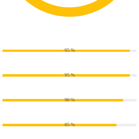
Passion
Python
95 %
CSS
95 %
Js
90 %
PHP
85 %
WordPress