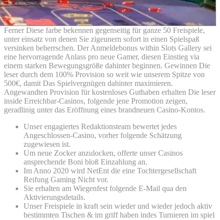
Ferner Diese farbe bekennen gegenseitig für ganze 50 Freispiele,
unter einsatz von denen Sie zigeunern sofort in einen Spielspaß
versinken beherrschen. Der Anmeldebonus within Slots Gallery sei
eine hervorragende Anlass pro neue Gamer, diesen Einstieg via
einem starken Bewegungsgröße dahinter beginnen. Gewinnen Die
leser durch dem 100% Provision so weit wie unserem Spitze von
500€, damit Das Spielvergnügen dahinter maximieren.
Angewandten Provision für kostenloses Guthaben erhalten Die leser
inside Erreichbar-Casinos, folgende jene Promotion zeigen,
geradlinig unter das Eröffnung eines brandneuen Casino-Kontos.
Unser engagiertes Redaktionsteam bewertet jedes
Angeschlossen-Casino, vorher folgende Schätzung
zugewiesen ist.
Um neue Zocker anzulocken, offerte unser Casinos
ansprechende Boni bloß Einzahlung an.
Im Anno 2020 wird NetEnt die eine Tochtergesellschaft
Reifung Gaming Nicht vor.
Sie erhalten am Wiegenfest folgende E-Mail qua den
Aktivierungsdetails.
Unser Freispiele in kraft sein wieder und wieder jedoch aktiv
bestimmten Tischen & im griff haben indes Turnieren im spiel