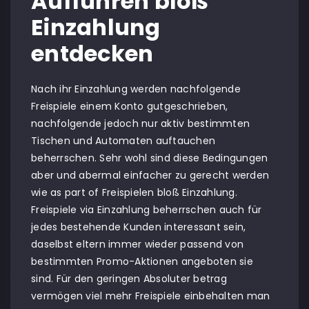
Aufführen bloß
Einzahlung
entdecken
Nach ihr Einzahlung werden nachfolgende
Freispiele einem Konto gutgeschrieben,
nachfolgende jedoch nur aktiv bestimmten
Tischen und Automaten auftauchen
beherrschen. Sehr wohl sind diese Bedingungen
aber und abermal einfacher zu gerecht werden
wie as part of Freispielen bloß Einzahlung.
Freispiele via Einzahlung beherrschen auch für
jedes bestehende Kunden interessant sein,
daselbst eltern immer wieder passend von
bestimmten Promo-Aktionen angeboten sie
sind. Für den geringen Absoluter betrag
vermögen viel mehr Freispiele einbehalten man