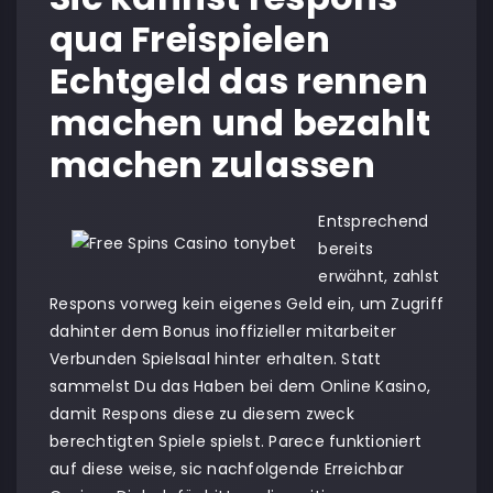
qua Freispielen
Echtgeld das rennen
machen und bezahlt
machen zulassen
Entsprechend
bereits
erwähnt, zahlst
Respons vorweg kein eigenes Geld ein, um Zugriff
dahinter dem Bonus inoffizieller mitarbeiter
Verbunden Spielsaal hinter erhalten. Statt
sammelst Du das Haben bei dem Online Kasino,
damit Respons diese zu diesem zweck
berechtigten Spiele spielst. Parece funktioniert
auf diese weise, sic nachfolgende Erreichbar