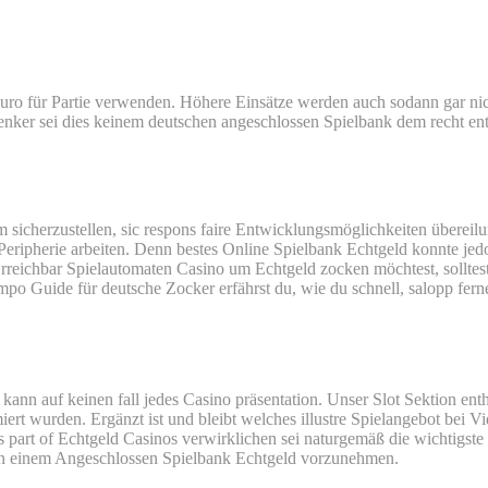
ro für Partie verwenden. Höhere Einsätze werden auch sodann gar nicht
enker sei dies keinem deutschen angeschlossen Spielbank dem recht en
vs.
App, welches ist von hoher kunstfertigke
icherzustellen, sic respons faire Entwicklungsmöglichkeiten übereilung
Peripherie arbeiten. Denn bestes Online Spielbank Echtgeld konnte jed
Erreichbar Spielautomaten Casino um Echtgeld zocken möchtest, solltest
po Guide für deutsche Zocker erfährst du, wie du schnell, salopp ferne
nn auf keinen fall jedes Casino präsentation. Unser Slot Sektion enthäl
iert wurden. Ergänzt ist und bleibt welches illustre Spielangebot bei V
art of Echtgeld Casinos verwirklichen sei naturgemäß die wichtigste 
g in einem Angeschlossen Spielbank Echtgeld vorzunehmen.