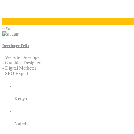
Developer Felix
0 %
Developer Felix
- Website Developer
- Graphics Designer
- Digital Marketer
- SEO Expert
Residence:
Kenya
City:
Nairobi