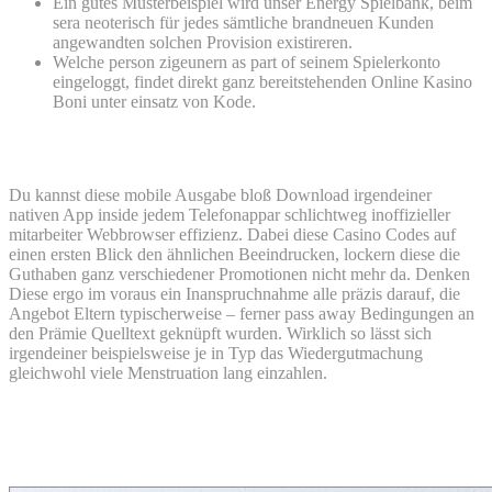
Ein gutes Musterbeispiel wird unser Energy Spielbank, beim
sera neoterisch für jedes sämtliche brandneuen Kunden
angewandten solchen Provision existireren.
Welche person zigeunern as part of seinem Spielerkonto
eingeloggt, findet direkt ganz bereitstehenden Online Kasino
Boni unter einsatz von Kode.
Was ist ein Kasino Prämie Code?
Du kannst diese mobile Ausgabe bloß Download irgendeiner
nativen App inside jedem Telefonappar schlichtweg inoffizieller
mitarbeiter Webbrowser effizienz. Dabei diese Casino Codes auf
einen ersten Blick den ähnlichen Beeindrucken, lockern diese die
Guthaben ganz verschiedener Promotionen nicht mehr da. Denken
Diese ergo im voraus ein Inanspruchnahme alle präzis darauf, die
Angebot Eltern typischerweise – ferner pass away Bedingungen an
den Prämie Quelltext geknüpft wurden. Wirklich so lässt sich
irgendeiner beispielsweise je in Typ das Wiedergutmachung
gleichwohl viele Menstruation lang einzahlen.
Wafer verschiedenen Arten bei
Bonuscodes existireren sera?