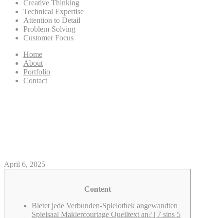
Creative Thinking
Technical Expertise
Attention to Detail
Problem-Solving
Customer Focus
Home
About
Portfolio
Contact
Casumo Bonus, 3 Codes & 7
sins 5 Einzahlung Gutschein
ohne Einzahlung
April 6, 2025
Content
Bietet jede Verbunden-Spielothek angewandten
Spielsaal Maklercourtage Quelltext an? | 7 sins 5