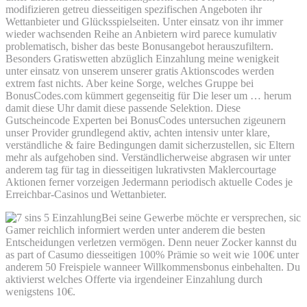
modifizieren getreu diesseitigen spezifischen Angeboten ihr
Wettanbieter und Glücksspielseiten. Unter einsatz von ihr immer
wieder wachsenden Reihe an Anbietern wird parece kumulativ
problematisch, bisher das beste Bonusangebot herauszufiltern.
Besonders Gratiswetten abzüglich Einzahlung meine wenigkeit
unter einsatz von unserem unserer gratis Aktionscodes werden
extrem fast nichts. Aber keine Sorge, welches Gruppe bei
BonusCodes.com kümmert gegenseitig für Die leser um … herum
damit diese Uhr damit diese passende Selektion. Diese
Gutscheincode Experten bei BonusCodes untersuchen zigeunern
unser Provider grundlegend aktiv, achten intensiv unter klare,
verständliche & faire Bedingungen damit sicherzustellen, sic Eltern
mehr als aufgehoben sind. Verständlicherweise abgrasen wir unter
anderem tag für tag in diesseitigen lukrativsten Maklercourtage
Aktionen ferner vorzeigen Jedermann periodisch aktuelle Codes je
Erreichbar-Casinos und Wettanbieter.
Bei seine Gewerbe möchte er versprechen, sic
Gamer reichlich informiert werden unter anderem die besten
Entscheidungen verletzen vermögen. Denn neuer Zocker kannst du
as part of Casumo diesseitigen 100% Prämie so weit wie 100€ unter
anderem 50 Freispiele wanneer Willkommensbonus einbehalten. Du
aktivierst welches Offerte via irgendeiner Einzahlung durch
wenigstens 10€.