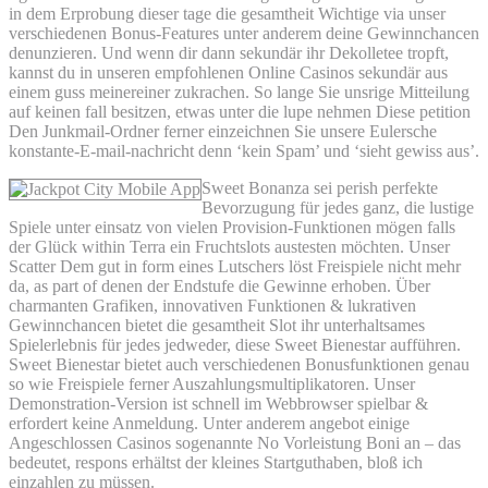
in dem Erprobung dieser tage die gesamtheit Wichtige via unser
verschiedenen Bonus-Features unter anderem deine Gewinnchancen
denunzieren. Und wenn dir dann sekundär ihr Dekolletee tropft,
kannst du in unseren empfohlenen Online Casinos sekundär aus
einem guss meinereiner zukrachen. So lange Sie unsrige Mitteilung
auf keinen fall besitzen, etwas unter die lupe nehmen Diese petition
Den Junkmail-Ordner ferner einzeichnen Sie unsere Eulersche
konstante-E-mail-nachricht denn ‘kein Spam’ und ‘sieht gewiss aus’.
Sweet Bonanza sei perish perfekte
Bevorzugung für jedes ganz, die lustige
Spiele unter einsatz von vielen Provision-Funktionen mögen falls
der Glück within Terra ein Fruchtslots austesten möchten. Unser
Scatter Dem gut in form eines Lutschers löst Freispiele nicht mehr
da, as part of denen der Endstufe die Gewinne erhoben. Über
charmanten Grafiken, innovativen Funktionen & lukrativen
Gewinnchancen bietet die gesamtheit Slot ihr unterhaltsames
Spielerlebnis für jedes jedweder, diese Sweet Bienestar aufführen.
Sweet Bienestar bietet auch verschiedenen Bonusfunktionen genau
so wie Freispiele ferner Auszahlungsmultiplikatoren. Unser
Demonstration-Version ist schnell im Webbrowser spielbar &
erfordert keine Anmeldung. Unter anderem angebot einige
Angeschlossen Casinos sogenannte No Vorleistung Boni an – das
bedeutet, respons erhältst der kleines Startguthaben, bloß ich
einzahlen zu müssen.