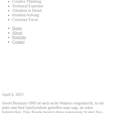
Creative Thinking
Technical Expertise
Attention to Detail
Problem-Solving
Customer Focus
Home
About
Portfolio
Contact
Sweet Bonanza Zum besten
geben, 100 Freispiele Bloß
Jackpot City Mobile App
Einzahlung
April 6, 2025
Sweet Bonanza 1000 ist nach sechs Walzen vorgetäuscht, in ein
jedes mal fünf Spielsymbole getroffen man sagt, sie seien
beherrschen. Dies Runde benutzt diese sogenannte Scatter Pay-