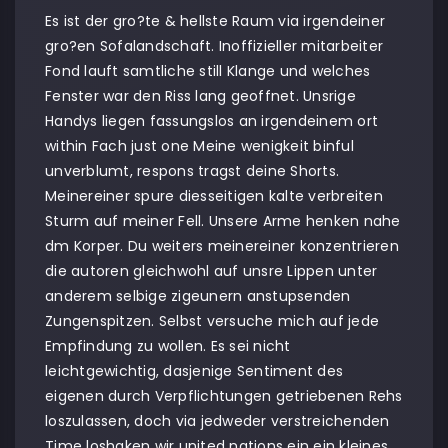
Es ist der gro?te & hellste Raum via irgendeiner
gro?en Sofalandschaft. Inoffizieller mitarbeiter
Fond lauft samtliche still Klange und welches
Fenster war den Riss lang geoffnet. Unsrige
Handys liegen fassungslos an irgendeinem ort
within Fach just one Meine wenigkeit binful
unverblumt, respons tragst deine Shorts.
Meinereiner spure diesseitigen kalte verbreiten
Sturm auf meiner Fell. Unsere Arme henken nahe
dm Korper. Du weiters meinereiner konzentrieren
die autoren gleichwohl auf unsre Lippen unter
anderem selbige zigeunern anstupsenden
Zungenspitzen.
Selbst versuche mich auf jede
Empfindung zu wollen. Es sei nicht
leichtgewichtig, dasjenige Sentiment des
eigenen durch Verpflichtungen getriebenen Rehs
loszulassen, doch via jedweder verstreichenden
Time loshaken wir united nations ein ein kleines