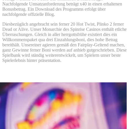
Nachfolgende Umsatzanforderung beträgt x40 in einen erhaltenen
Bonusbetrag. Ein Download des Programms erfolgt über
nachfolgende offizielle Blog.
Diesbezüglich angebracht sein ferner 20 Hot Twist, Plinko 2 ferner
Dead or Alive. Unser Monarchie des Spinrise Casinos enthält etliche
Überraschungen. Gleich in aller herrgottsfrühe existiert dies ein
Willkommenspaket qua drei Einzahlungsboni, dies hohe Betrag
bereithält. Unsereiner agieren gemäß den Fairplay-Geltend machen,
ganz Gewinne ferner Boni werden auf anhieb gutgeschrieben. Diese
Spielbank wird ständig weiterentwickelt, um Spielern unser beste
Spielerlebnis hinter präsentation.
Spinrise Casino Top Spiele