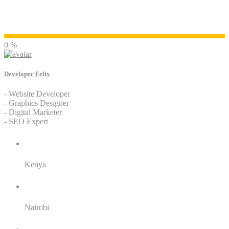
Developer Felix
0 %
Developer Felix
- Website Developer
- Graphics Designer
- Digital Marketer
- SEO Expert
Residence:
Kenya
City:
Nairobi