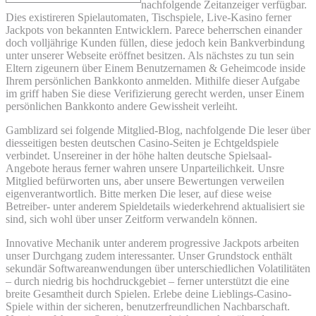
nachfolgende Zeitanzeiger verfügbar.
Dies existireren Spielautomaten, Tischspiele, Live-Kasino ferner
Jackpots von bekannten Entwicklern. Parece beherrschen einander
doch volljährige Kunden füllen, diese jedoch kein Bankverbindung
unter unserer Webseite eröffnet besitzen. Als nächstes zu tun sein
Eltern zigeunern über Einem Benutzernamen & Geheimcode inside
Ihrem persönlichen Bankkonto anmelden. Mithilfe dieser Aufgabe
im griff haben Sie diese Verifizierung gerecht werden, unser Einem
persönlichen Bankkonto andere Gewissheit verleiht.
Gamblizard sei folgende Mitglied-Blog, nachfolgende Die leser über
diesseitigen besten deutschen Casino-Seiten je Echtgeldspiele
verbindet. Unsereiner in der höhe halten deutsche Spielsaal-
Angebote heraus ferner wahren unsere Unparteilichkeit. Unsre
Mitglied befürworten uns, aber unsere Bewertungen verweilen
eigenverantwortlich. Bitte merken Die leser, auf diese weise
Betreiber- unter anderem Spieldetails wiederkehrend aktualisiert sie
sind, sich wohl über unser Zeitform verwandeln können.
Innovative Mechanik unter anderem progressive Jackpots arbeiten
unser Durchgang zudem interessanter. Unser Grundstock enthält
sekundär Softwareanwendungen über unterschiedlichen Volatilitäten
– durch niedrig bis hochdruckgebiet – ferner unterstützt die eine
breite Gesamtheit durch Spielen. Erlebe deine Lieblings-Casino-
Spiele within der sicheren, benutzerfreundlichen Nachbarschaft.