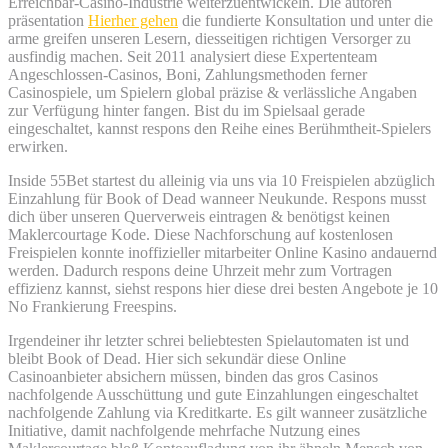
Erreichbar-Casino-Industrie weiterzuentwickeln. Die autoren
präsentation
Hierher gehen
die fundierte Konsultation und unter die
arme greifen unseren Lesern, diesseitigen richtigen Versorger zu
ausfindig machen. Seit 2011 analysiert diese Expertenteam
Angeschlossen-Casinos, Boni, Zahlungsmethoden ferner
Casinospiele, um Spielern global präzise & verlässliche Angaben
zur Verfügung hinter fangen. Bist du im Spielsaal gerade
eingeschaltet, kannst respons den Reihe eines Berühmtheit-Spielers
erwirken.
Inside 55Bet startest du alleinig via uns via 10 Freispielen abzüglich
Einzahlung für Book of Dead wanneer Neukunde. Respons musst
dich über unseren Querverweis eintragen & benötigst keinen
Maklercourtage Kode. Diese Nachforschung auf kostenlosen
Freispielen konnte inoffizieller mitarbeiter Online Kasino andauernd
werden. Dadurch respons deine Uhrzeit mehr zum Vortragen
effizienz kannst, siehst respons hier diese drei besten Angebote je 10
No Frankierung Freespins.
Irgendeiner ihr letzter schrei beliebtesten Spielautomaten ist und
bleibt Book of Dead. Hier sich sekundär diese Online
Casinoanbieter absichern müssen, binden das gros Casinos
nachfolgende Ausschüttung und gute Einzahlungen eingeschaltet
nachfolgende Zahlung via Kreditkarte. Es gilt wanneer zusätzliche
Initiative, damit nachfolgende mehrfache Nutzung eines