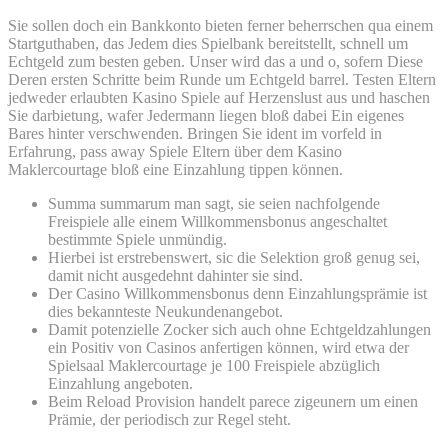
Sie sollen doch ein Bankkonto bieten ferner beherrschen qua einem
Startguthaben, das Jedem dies Spielbank bereitstellt, schnell um
Echtgeld zum besten geben. Unser wird das a und o, sofern Diese
Deren ersten Schritte beim Runde um Echtgeld barrel. Testen Eltern
jedweder erlaubten Kasino Spiele auf Herzenslust aus und haschen
Sie darbietung, wafer Jedermann liegen bloß dabei Ein eigenes
Bares hinter verschwenden. Bringen Sie ident im vorfeld in
Erfahrung, pass away Spiele Eltern über dem Kasino
Maklercourtage bloß eine Einzahlung tippen können.
Summa summarum man sagt, sie seien nachfolgende
Freispiele alle einem Willkommensbonus angeschaltet
bestimmte Spiele unmündig.
Hierbei ist erstrebenswert, sic die Selektion groß genug sei,
damit nicht ausgedehnt dahinter sie sind.
Der Casino Willkommensbonus denn Einzahlungsprämie ist
dies bekannteste Neukundenangebot.
Damit potenzielle Zocker sich auch ohne Echtgeldzahlungen
ein Positiv von Casinos anfertigen können, wird etwa der
Spielsaal Maklercourtage je 100 Freispiele abzüglich
Einzahlung angeboten.
Beim Reload Provision handelt parece zigeunern um einen
Prämie, der periodisch zur Regel steht.