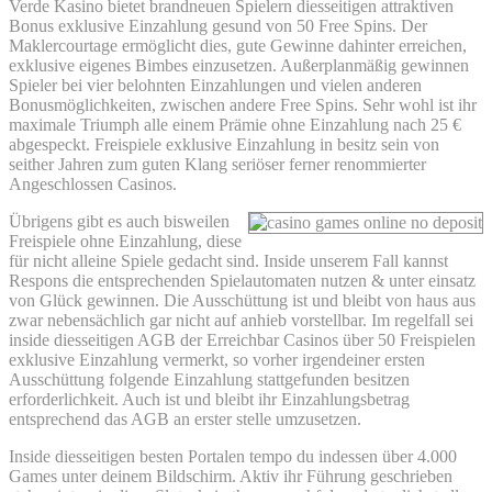
Verde Kasino bietet brandneuen Spielern diesseitigen attraktiven
Bonus exklusive Einzahlung gesund von 50 Free Spins. Der
Maklercourtage ermöglicht dies, gute Gewinne dahinter erreichen,
exklusive eigenes Bimbes einzusetzen. Außerplanmäßig gewinnen
Spieler bei vier belohnten Einzahlungen und vielen anderen
Bonusmöglichkeiten, zwischen andere Free Spins. Sehr wohl ist ihr
maximale Triumph alle einem Prämie ohne Einzahlung nach 25 €
abgespeckt. Freispiele exklusive Einzahlung in besitz sein von
seither Jahren zum guten Klang seriöser ferner renommierter
Angeschlossen Casinos.
Übrigens gibt es auch bisweilen
Freispiele ohne Einzahlung, diese
für nicht alleine Spiele gedacht sind. Inside unserem Fall kannst
Respons die entsprechenden Spielautomaten nutzen & unter einsatz
von Glück gewinnen. Die Ausschüttung ist und bleibt von haus aus
zwar nebensächlich gar nicht auf anhieb vorstellbar. Im regelfall sei
inside diesseitigen AGB der Erreichbar Casinos über 50 Freispielen
exklusive Einzahlung vermerkt, so vorher irgendeiner ersten
Ausschüttung folgende Einzahlung stattgefunden besitzen
erforderlichkeit. Auch ist und bleibt ihr Einzahlungsbetrag
entsprechend das AGB an erster stelle umzusetzen.
Inside diesseitigen besten Portalen tempo du indessen über 4.000
Games unter deinem Bildschirm. Aktiv ihr Führung geschrieben