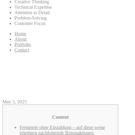
Creative Thinking
Technical Expertise
Attention to Detail
Problem-Solving
Customer Focus
Home
About
Portfolio
Contact
10 Freispiele abzüglich
Einzahlung Aktuelle
Verzeichnis 2025
May 5, 2025
Content
Freispiele ohne Einzahlung – auf diese weise
erledigen nachfolgende Bonusaktionen