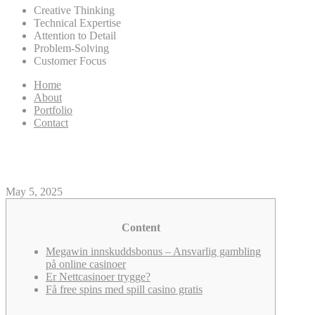
Creative Thinking
Technical Expertise
Attention to Detail
Problem-Solving
Customer Focus
Home
About
Portfolio
Contact
din brukerveiledning på Mega
May 5, 2025
Content
Megawin innskuddsbonus – Ansvarlig gambling
på online casinoer
Er Nettcasinoer trygge?
Få free spins med spill casino gratis