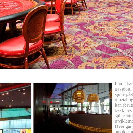
Inne i ba
uavgjort.
spille på
utbetalin
kan foruts
bekk best
spilleaut
utviklerne
Hver gang
amok ei a